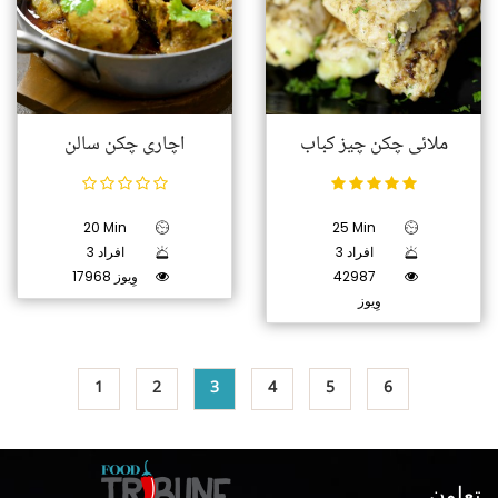
ملائی چکن چیز کباب
اچاری چکن سالن
20 Min
25 Min
3 افراد
3 افراد
42987
17968 وِیوز
وِیوز
1
2
3
4
5
6
تعاون