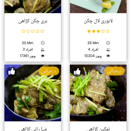
لاہوری لال چکن
ہری چکن کڑاھی
20 Min
25 Min
4 افراد
3 افراد
10204 وِیوز
17361 وِیوز
درمیانی
درمیانی
نمکین کڑاھی
مہا رانی کڑاھی