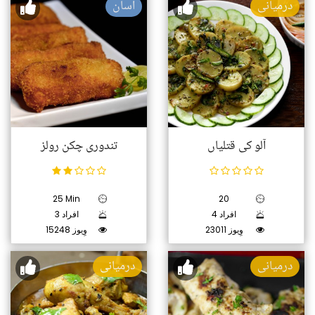
درمیانی
آسان
آلو کی قتلیاں
تندوری چکن رولز
25 Min
20
4 افراد
3 افراد
23011 وِیوز
15248 وِیوز
درمیانی
درمیانی