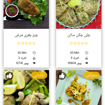
چلی چکن سالن
چیز بھری مرغی
20 Min
20 Min
3 افراد
2 افراد
13904 وِیوز
12741 وِیوز
درمیانی
درمیانی