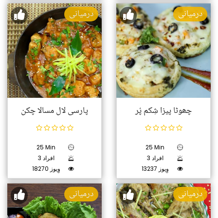
درمیانی
درمیانی
چھوٹا پیزا شِکم پُر
پارسی لال مسالا چکن
25 Min
25 Min
3 افراد
3 افراد
13237 وِیوز
18270 وِیوز
درمیانی
درمیانی