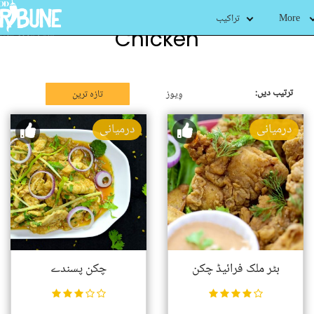
More
تراکیب
Chicken
ترتیب دیں:
وِیوز
تازہ ترین
درمیانی
درمیانی
بٹر ملک فرائیڈ چکن
چکن پسندے