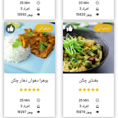
25 Min
20 Min
3 افراد
3 افراد
15829 وِیوز
13693 وِیوز
درمیانی
درمیانی
بھنڈی چکن
بوھرا دھواں دھار چکن
25 Min
25 Min
3 افراد
3 افراد
15879 وِیوز
18297 وِیوز