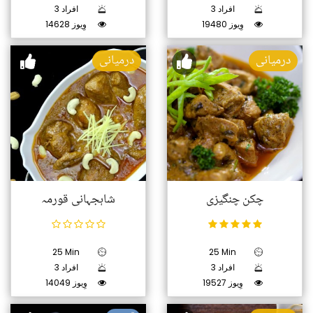
3 افراد
3 افراد
19480 وِیوز
14628 وِیوز
درمیانی
درمیانی
چکن چنگیزی
شاہجہانی قورمہ
25 Min
25 Min
3 افراد
3 افراد
19527 وِیوز
14049 وِیوز