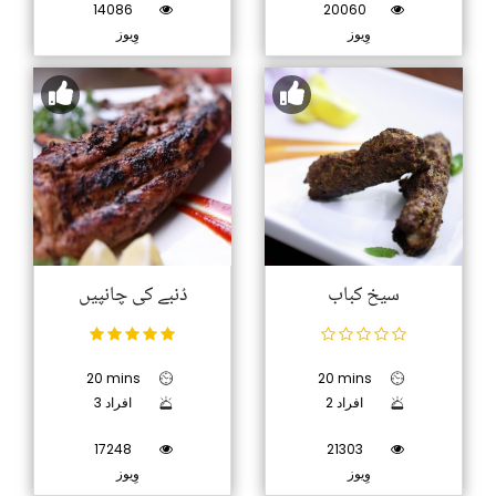
14086
20060
وِیوز
وِیوز
سیخ کباب
دُنبے کی چانپیں
20 mins
20 mins
2 افراد
3 افراد
17248
21303
وِیوز
وِیوز