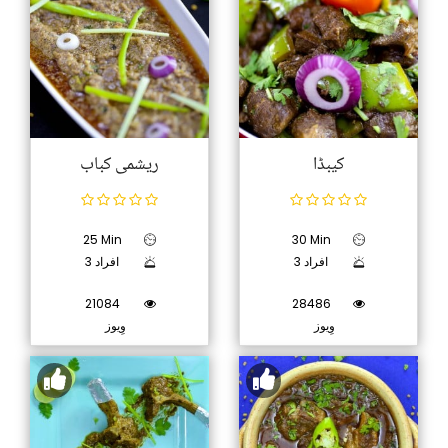
کیبڈا
ریشمی کباب
25 Min
30 Min
3 افراد
3 افراد
21084
28486
وِیوز
وِیوز