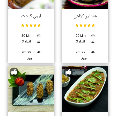
شنواری کڑاھی
اروی گوشت
30 Min
20 Min
3 افراد
3 افراد
20529
28529
وِیوز
وِیوز