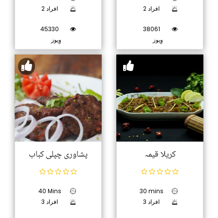
2 افراد
2 افراد
45330
38061
وِیوز
وِیوز
کریلا قیمہ
پشاوری چپلی کباب
40 Mins
30 mins
3 افراد
3 افراد