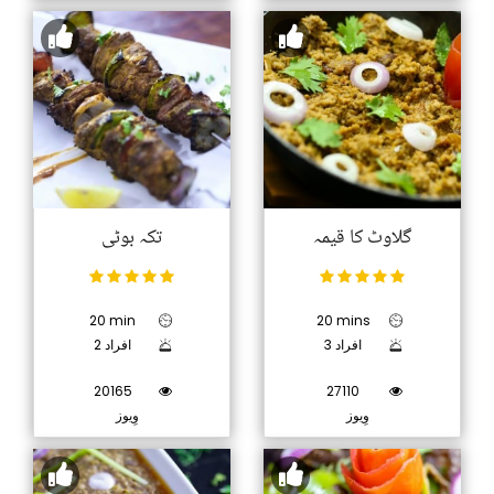
گلاوٹ کا قیمہ
تکہ بوٹی
20 min
20 mins
3 افراد
2 افراد
20165
27110
وِیوز
وِیوز