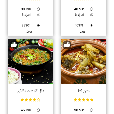
30 Min
40 Min
6 افراد
6 افراد
38301
16319
وِیوز
وِیوز
مٹن کنّا
دال گوشت ہانڈی
45 Min
90 Min