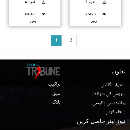
7 افراد
4 افراد
16847
67428
وِیوز
وِیوز
1
2
تعاون
تراکیب
اشتہار لگائیں
سبق
سروس کی شرائط
بلاگ
پرائیویسی پالیسی
رابطہ کریں
نیوز لیٹر حاصل کریں