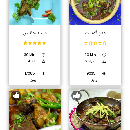
مٹن گوشت
مسالا چانپیں
30 Min
30 Min
3 افراد
3 افراد
17085
19635
وِیوز
وِیوز