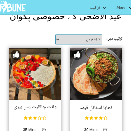
More
تراکیب
عید الاضحی کے خصوصی پکوان
ترتیب دیں:
وائٹ چاکلیٹ رس بیری
ڈھابا اسٹائل قیمہ
ٹارٹ
35 Mins
30 Mins