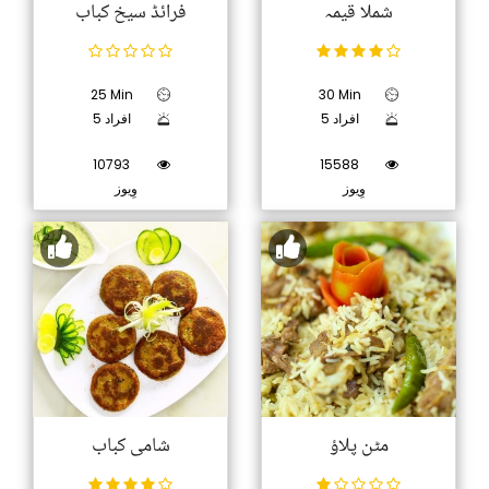
شملا قیمہ
فرائڈ سیخ کباب
25 Min
30 Min
5 افراد
5 افراد
10793
15588
وِیوز
وِیوز
مٹن پلاؤ
شامی کباب