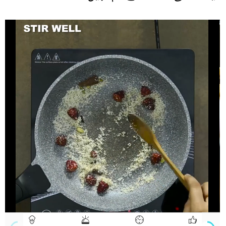
720p
Progress
Loaded
:
:
Unmute
Quality
0%
0%