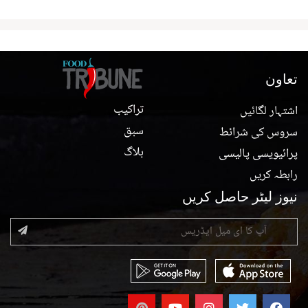
تعاون
تراکیب
اشتہار لگائیں
سبق
سروس کی شرائط
بلاگ
پرائیویسی پالیسی
رابطہ کریں
نیوز لیٹر حاصل کریں