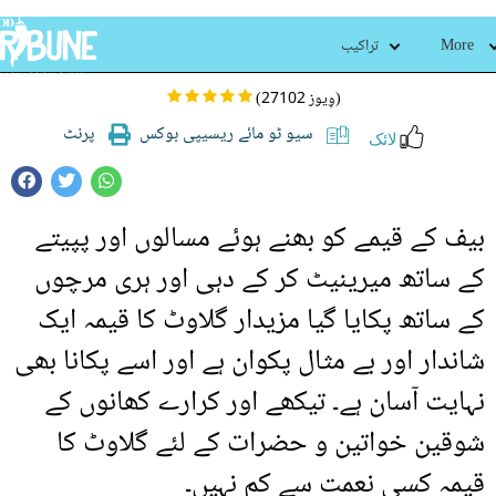
گلاوٹ کا قیمہ
More
تراکیب
(27102 وِیوز)
سیو ٹو مائے ریسیپی بوکس
پرنٹ
لائک
بیف کے قیمے کو بھنے ہوئے مسالوں اور پپیتے
کے ساتھ میرینیٹ کر کے دہی اور ہری مرچوں
کے ساتھ پکایا گیا مزیدار گلاوٹ کا قیمہ ایک
شاندار اور بے مثال پکوان ہے اور اسے پکانا بھی
نہایت آسان ہے۔ تیکھے اور کرارے کھانوں کے
شوقین خواتین و حضرات کے لئے گلاوٹ کا
قیمہ کسی نعمت سے کم نہیں۔