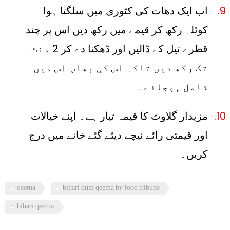
اب ایک دھات کی کٹوری میں سلگتا ہوا
کوئلہ رکھ کر قیمے میں رکھ دیں اس پر چند
قطرے تیل کے ڈالیں اور ڈھکنا دے کر 2 منٹ
تک رکھ دیں تاکہ اس کی بھاپ اس میں
شامل ہوجائے۔
مزیدار گلاوٹ کا قیمہ تیار ہے۔ اپنے خیالات
اور قیمتی رائے نیچے دیئے گئے خانے میں درج
کریں۔
qeema
bihari dum qeema by food tribune
bihari qeema