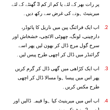
پر رات بھر کے لئے یا کم از کم 3 گھنٹے کے لئے
میرینیٹ ہونے کی غرض سے رکھ دیں۔
اب ایک فرائنگ پین میں ناریل کا پائوڈر،
دارچینی، لونگ، چھوٹی الائچی، خشخاش اور
سرخ گول مرچ ڈال کر بھون لیں پھر اسے
گرائنڈر میں ڈال کر اچھی طرح پیس لیں۔
اب ایک کڑاھی میں گھی ڈال کر گرم کریں
پھر اس میں پیسا ہوا مسالا ڈال کر اچھی
طرح مکس کریں۔
اب اس میں میرینیٹ کیا ہوا قیمہ ڈالیں اور
1 سے 2 منٹ تک بھونیں۔