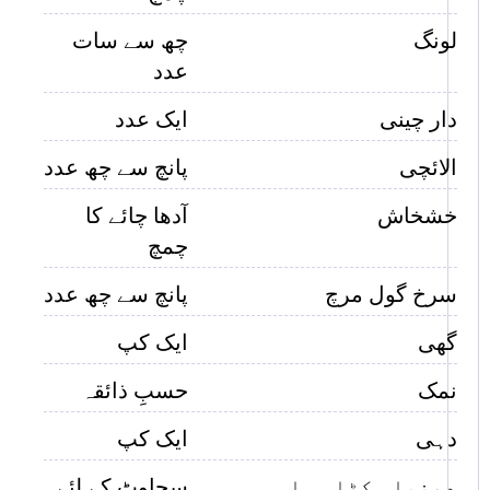
لونگ
چھ سے سات
عدد
دار چینی
ایک عدد
الائچی
پانچ سے چھ عدد
خشخاش
آدھا چائے کا
چمچ
سرخ گول مرچ
پانچ سے چھ عدد
گھی
ایک کپ
نمک
حسبِ ذائقہ
دہی
ایک کپ
دھنیا، کٹا ہوا
سجاوٹ کے لئے