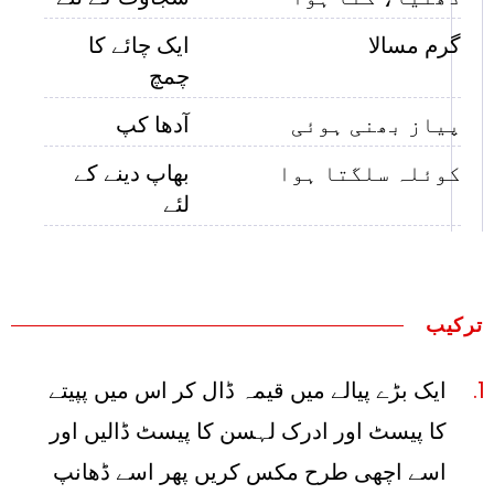
گرم مسالا
ایک چائے کا
چمچ
پیاز بھنی ہوئی
آدھا کپ
کوئلہ سلگتا ہوا
بھاپ دینے کے
لئے
ترکیب
ایک بڑے پیالے میں قیمہ ڈال کر اس میں پپیتے
کا پیسٹ اور ادرک لہسن کا پیسٹ ڈالیں اور
اسے اچھی طرح مکس کریں پھر اسے ڈھانپ