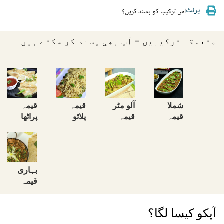
پرنٹ
اس ترکیب کو پسند کریں؟
متعلقہ ترکیبیں - آپ بھی پسند کر سکتے ہیں
شملا
آلو مٹر
قیمہ
قیمہ
قیمہ
قیمہ
پلائو
پراٹھا
بہاری
قیمہ
آپکو کیسا لگا؟