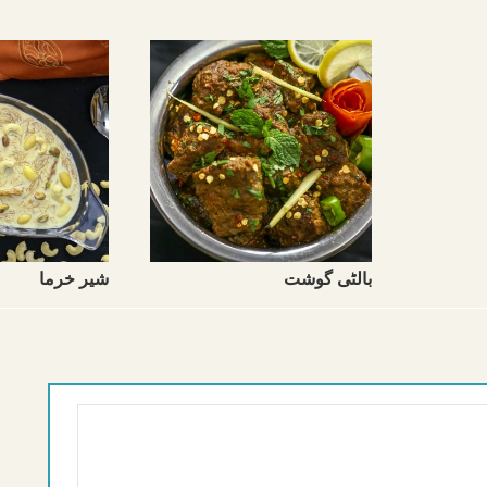
بالٹی گوشت
شير خرما‬‎