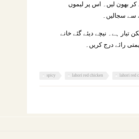
کر بھون لیں۔ اس پر لیموں
ے سے سجالیں۔
ن تیار ہے۔ نیچے دیئے گئے خانے
یمتی رائے درج کریں۔
spicy
lahori red chicken
lahori red 