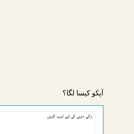
آپکو کیسا لگا؟