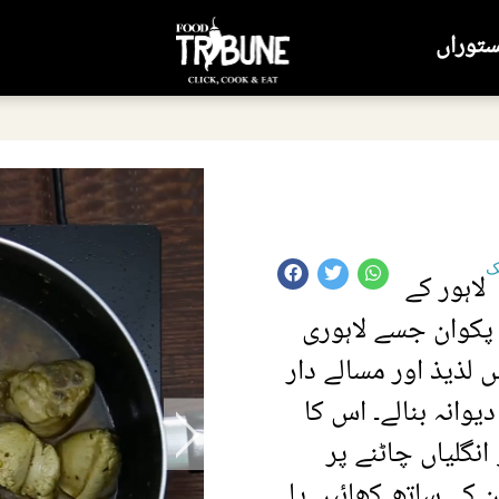
ستوراں
ک
لاہور کے
پکوان جسے لاہوری
 لذیذ اور مسالے دار
یوانہ بنالے۔ اس کا
نگلیاں چاٹنے پر
 کے ساتھ کھائیں یا