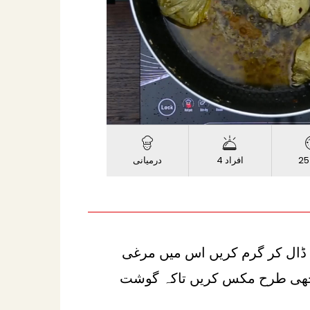
Progress
:
Loaded
:
Unmute
0%
0%
25
4 افراد
درمیانی
ل ڈال کر گرم کریں اس میں مرغی
اچھی طرح مکس کریں تاکہ گوشت