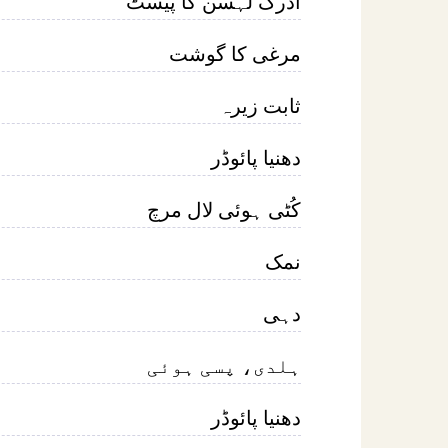
ادرک لہسن کا پیسٹ
مرغی کا گوشت
ثابت زیرہ
دھنیا پائوڈر
کُٹی ہوئی لال مرچ
نمک
دہی
ہلدی، پسی ہوئی
دھنیا پائوڈر