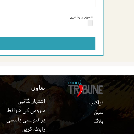
تصویر اپلوڈ کریں
تعاون
اشتہار لگائیں
تراکیب
سروس کی شرائط
سبق
پرائیویسی پالیسی
بلاگ
رابطہ کریں