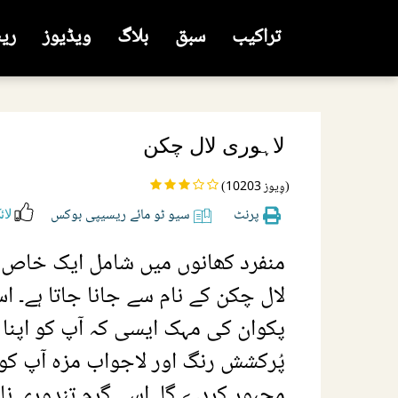
تراکیب
سبق
بلاگ
ویڈیوز
ری
لاہوری لال چکن
(10203 وِیوز)
پرنٹ
سیو ٹو مائے ریسیپی بوکس
لائ
منفرد کھانوں میں شامل ایک خاص 
لال چکن کے نام سے جانا جاتا ہے۔ اس
پکوان کی مہک ایسی کہ آپ کو اپنا د
پُرکشش رنگ اور لاجواب مزہ آپ کو ا
مجبور کردے گا۔ اسے گرم تندوری نان