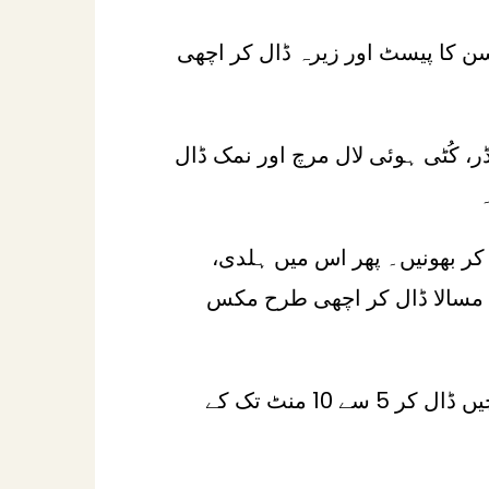
 کا پیسٹ اور زیرہ ڈال کر اچھی
ر، کُٹی ہوئی لال مرچ اور نمک ڈال
ر بھونیں۔ پھر اس میں ہلدی،
م مسالا ڈال کر اچھی طرح مکس
اب اس میں ہری مرچیں ڈال کر 5 سے 10 منٹ تک کے