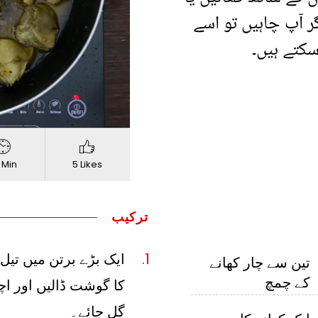
ر آپ چاہیں تو اسے
سکتے ہیں۔
720p
Quality
 Min
5 Likes
ترکیب
ایک بڑے برتن میں تی
تین سے چار کھانے
کے چمچ
کا گوشت ڈالیں اور 
گل جائے۔