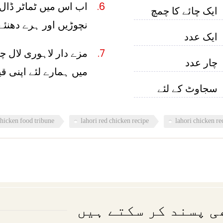
اب اس میں ٹماٹر ڈال 
ایک چائے کا چمچ
نچوڑیں اور ہرے دھنئ
ایک عدد
مزے دار لاہوری لال چک
چار عدد
میں ہمارے لئے اپنی ق
سجاوٹ کے لئے
chicken food tribune
lahori red chicken recipe
lahori chicken re
ی پسند کر سکتے ہیں