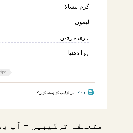
گرم مسالا
لیموں
ہری مرچیں
ہرا دھنیا
cipe
پرنٹ
اس ترکیب کو پسند کریں؟
متعلقہ ترکیبیں - آپ بھ