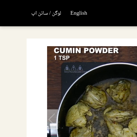
English
لوگن / سائن اپ