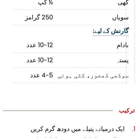
گھی
½ کپ
سویاں
250 گرامز
گارنش کے لیے:
بادام
10-12 عدد
پستہ
10-12 عدد
سوکھی کھجور، کٹی ہوئی
4-5 عدد
ترکیب
ایک درمیانے پتیلے میں دودھ گرم کریں