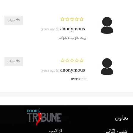
جواب
anonymous
(5 years ago)
بہت خوب، لاجواب
جواب
anonymous
(5 years ago)
owesome
تعاون
تراکیب
اشتہار لگائیں