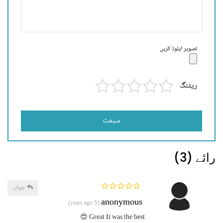
تصویر اپلوڈ کریں
ریٹنگ
سبمٹ
رائے (3)
جواب
anonymous
(5 years ago)
Great It was the best 😍