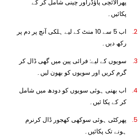
پھرالائچی پاؤڈراور چینی شامل کر کے
پکائیں۔
اب 5 سے 10 منٹ کے لیے ہلکی آنچ پر دم پر
رکھ دیں۔
سویوں کے لیے: فرائی پین میں گھی ڈال کر
گرم کریں اور سویوں کو بھون لیں۔
اب بھنی ہوئی سویوں کو دودھ میں شامل
کر کے پکا ئیں۔
پھرکٹی ہوئی سوکھی کھجور ڈال کرنرم
ہونے تک پکائیں۔