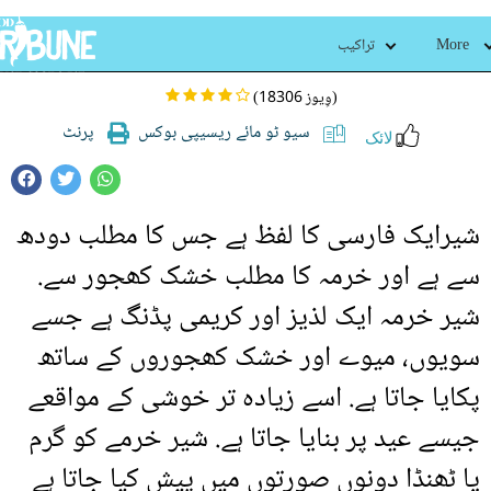
شير خرما‬‎
More
تراکیب
(18306 وِیوز)
سیو ٹو مائے ریسیپی بوکس
پرنٹ
لائک
شیرایک فارسی کا لفظ ہے جس کا مطلب دودھ
سے ہے اور خرمہ کا مطلب خشک کھجور سے.
شیر خرمہ ایک لذیز اور کریمی پڈنگ ہے جسے
سویوں، میوے اور خشک کھجوروں کے ساتھ
پکایا جاتا ہے. اسے زیادہ تر خوشی کے مواقعے
جیسے عید پر بنایا جاتا ہے. شیر خرمے کو گرم
یا ٹھنڈا دونوں صورتوں میں پیش کیا جاتا ہے