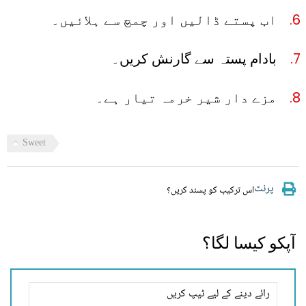
اب پستے ڈالیں اور چمچ سے ہلائیں۔
بادام پستہ سے گارنش کریں۔
مزے دار شیر خرمہ تیار ہے۔
Sweet
پرنٹ
اس ترکیب کو پسند کریں؟
آپکو کیسا لگا؟