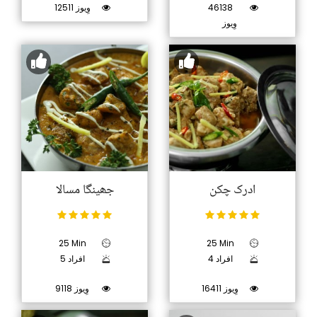
46138
12511 وِیوز
وِیوز
ادرک چکن
جھینگا مسالا
25 Min
25 Min
4 افراد
5 افراد
16411 وِیوز
9118 وِیوز