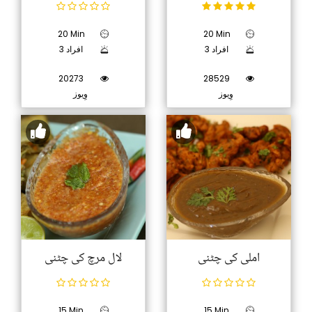
20 Min
20 Min
3 افراد
3 افراد
20273
28529
وِیوز
وِیوز
املی کی چٹنی
لال مرچ کی چٹنی
15 Min
15 Min