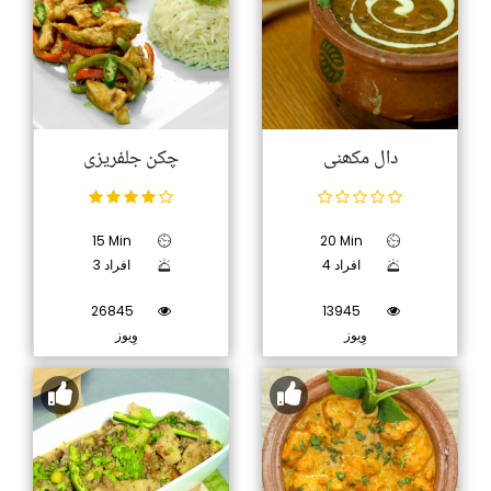
دال مکھنی
چکن جلفریزی
15 Min
20 Min
4 افراد
3 افراد
26845
13945
وِیوز
وِیوز