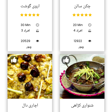
چکن سالن
اروی گوشت
30 Min
20 Min
4 افراد
3 افراد
20529
12922
وِیوز
وِیوز
شنواری کڑاھی
اچاری دال