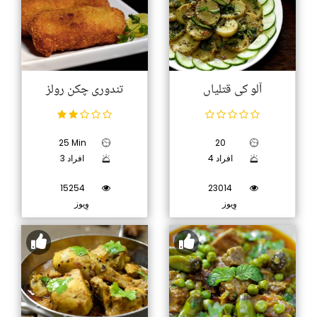
آلو کی قتلیاں
تندوری چکن رولز
25 Min
20
4 افراد
3 افراد
15254
23014
وِیوز
وِیوز