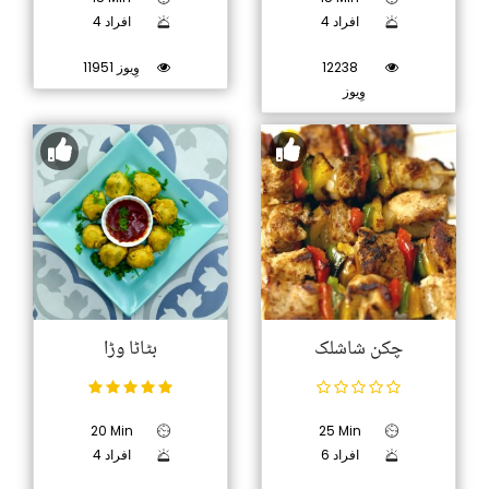
4 افراد
4 افراد
12238
11951 وِیوز
وِیوز
چکن شاشلک
بٹاٹا وڑا
20 Min
25 Min
6 افراد
4 افراد