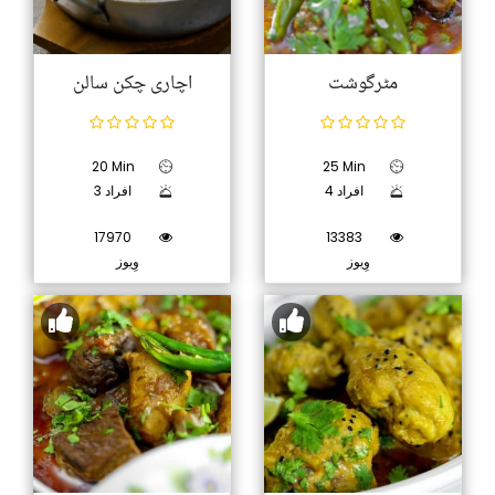
مٹرگوشت
اچاری چکن سالن
20 Min
25 Min
4 افراد
3 افراد
17970
13383
وِیوز
وِیوز