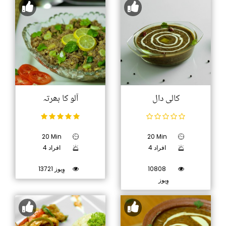
کالی دال
آلو کا بھرتہ
20 Min
20 Min
4 افراد
4 افراد
10808
13721 وِیوز
وِیوز