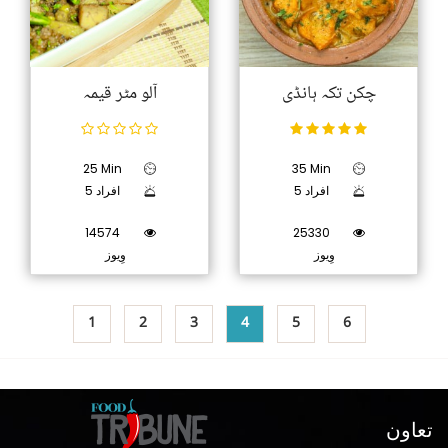
چکن تکہ ہانڈی
آلو مٹر قیمہ
25 Min
35 Min
5 افراد
5 افراد
14574
25330
وِیوز
وِیوز
1
2
3
4
5
6
تعاون