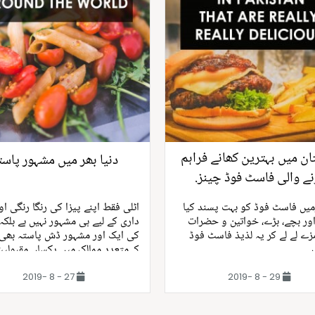
ان میں بہترین کھانے فراہم
دنیا بھر میں مشہور پاست
نے والی فاسٹ فوڈ چینز.
رمیں فاسٹ فوڈ کو بہت پسند کیا
اٹلی فقط اپنے پیزا کی رنگا رنگی اور
 اور بچے، بڑے، خواتین و حضرات
داری کے لیے ہی مشہور نہیں ہے بلکہ
ے لے لے کر یہ لذیذ فاسٹ فوڈ
کی ایک اور مشہور ڈش پاستہ بھی 
ں۔
کےمتعدد ممالک میں یکساں مقبولیت
27 - 8 -2019
29 - 8 -2019