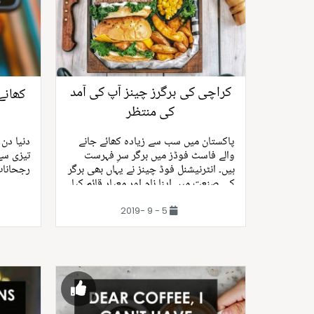
کراچی کی برگرز چینز آپ کی آمد
کھانے
کی منتظر
پاکستان میں سب سے زیادہ کھائے جانے
دنیا دن
والے فاسٹ فوڈز میں برگر سرِ فہرست
تیزی سے
ہیں۔ انٹرنیشنل فوڈ چینز نے یہاں بھی برگر
رجحانات
کی صنعت میں اپنا نام اور معیار قائم کیا.
5 - 9 -2019