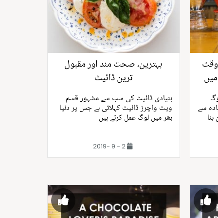
 وقت
بہترین، صحت مند اور مقبول
میں
ترین ڈائیٹ
وگ
بنیادی ڈائیٹ کی سب سے مشہور قسم
ادہ سے
ویٹ واچرز ڈائیٹ کہلاتی ہے جس پر دنیا
بنا
بھر میں لوگ عمل کرتے ہیں
2 - 9 -2019