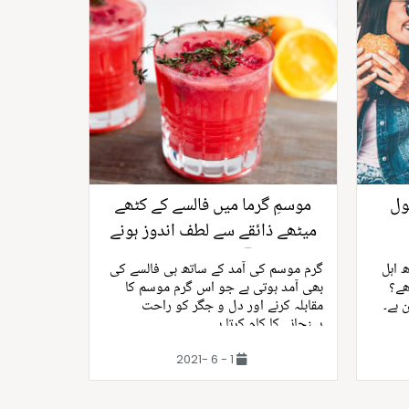
ول
موسمِ گرما میں فالسے کے کٹھے
میٹھے ذائقے سے لطف اندوز ہونے
کے 5 مزیدار طریقے
 اہل
گرم موسم کی آمد کے ساتھ ہی فالسے کی
ھے؟
بھی آمد ہوتی ہے جو اس گرم موسم کا
 ہے۔
مقابلہ کرنے اور دل و جگر کو راحت
پہنچانے کا کام کرتا ہے۔
1 - 6 -2021