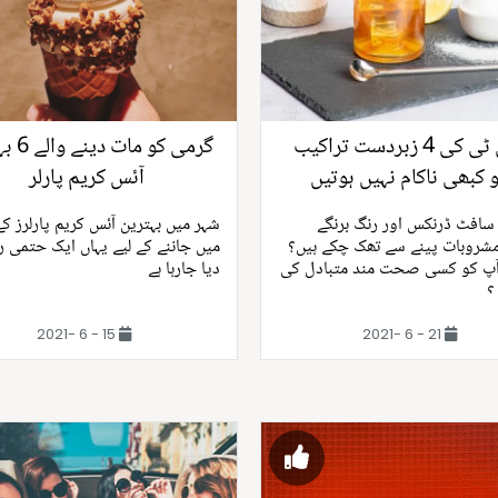
آئس ٹی کی 4 زبردست تراکیب
گرمی کو م
 کبھی ناکام نہیں ہوتیں
آئس کریم پارلر
سافٹ ڈرنکس اور رنگ برنگے
شہر میں بہترین آئس کریم پارلرز کے
شروبات پینے سے تھک چکے ہیں؟
میں جاننے کے لیے یہاں ایک حتمی رہ
آپ کو کسی صحت مند متبادل کی
دیا جارہا ہے
؟
15 - 6 -2021
21 - 6 -2021