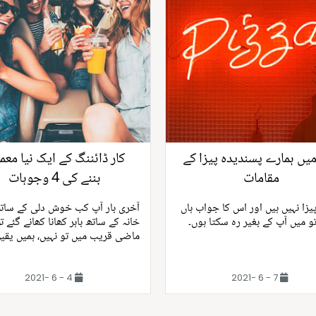
یں ہمارے پسندیدہ پیزا کے
کار ڈائننگ کے ایک نیا معم
مقامات
بننے کی 4 وجوہات
یزا نہیں ہیں اور اس کا جواب ہاں
آخری بار آپ کب خوش دلی کے ساتھ
و میں آپ کے بغیر رہ سکتا ہوں۔
خانہ کے ساتھ باہر کھانا کھانے گئے ت
ماضی قریب میں تو نہیں، ہمیں یقین
4 - 6 -2021
7 - 6 -2021