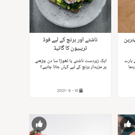
ات دینے والے 6 بہترین
ناشتے اور برنچ کے لیے فوڈ
ٹریبیون کا گائیڈ
 بارے
ایک زبردست ناشتے یا تھوڑا سا دن چڑھنے
نما
پر مزیدار برنچ کے لیے کہاں جانا چاہیے؟
10 - 6 -2021