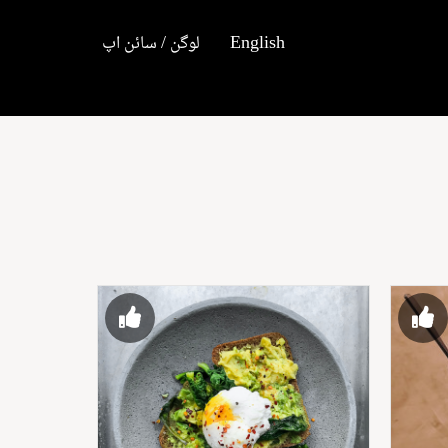
English
لوگن / سائن اپ