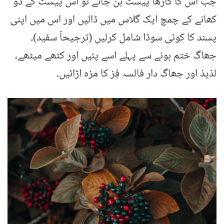
جب اس کا گاڑھا پیسٹ بن جائے تو اس پیسٹ کے دو
کھانے کے چمچ ایک گلاس میں ڈالیں اور اس میں اپنی
پسند کا کوئی سوڈا شامل کرلیں (ترجیحاً سفید)۔
جھاگ ختم ہونے سے پہلے اسے پئیں اور کٹھے میٹھے،
لذیذ اور جھاگ دار فالسہ فِز کا مزہ اڑائیں۔