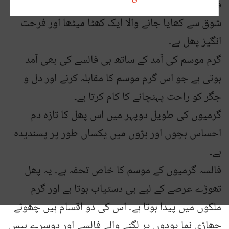
فالسہ یا پھلسا برصغیر کے موسم گرما میں ذوق و
شوق سے کھایا جانے والا ایک کھٹا میٹھا اور فرحت
انگیز پھل ہے۔
گرم موسم کی آمد کے ساتھ ہی فالسے کی بھی آمد
ہوتی ہے جو اس گرم موسم کا مقابلہ کرنے اور دل و
جگر کو راحت پہنچانے کا کام کرتا ہے۔
گرمیوں کی طویل دوپہر میں اس پھل کا تازہ دم
احساس بچوں اور بڑوں میں یکساں طور پر پسندیدہ
ہے۔
فالسہ گرمیوں کے موسم کا خاص تحفہ ہے۔ یہ پھل
تھوڑے عرصے کے لیے ہی دستیاب ہوتا ہے اور گرم
ملکوں میں پیدا ہوتا ہے۔ اس کی دو اقسام ہیں چھوٹے
جھاڑی نما پودوں پر لگنے والے فالسے اور دوسرے بیس