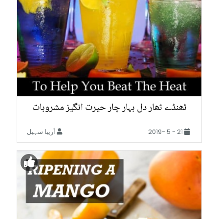
ٹھنڈے ٹھار دل بہار چار حیرت انگیز مشروبات
21 - 5 -2019
أريبا سہیل