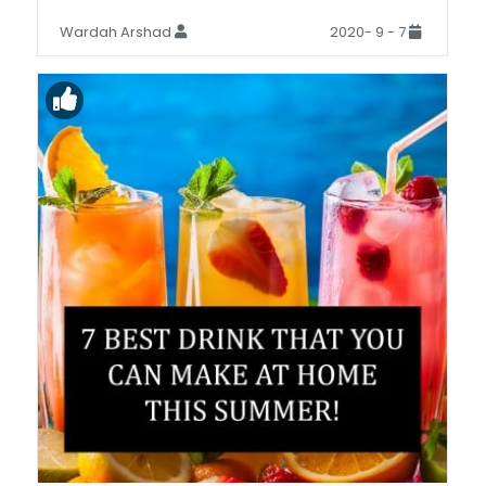
صرف تین سے چار اجزاء پر مشتمل ہیں۔
Wardah Arshad
7 - 9 -2020