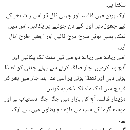
سکتا ہے۔
ایک برتن میں فالسہ اور چینی ڈال کر اسے رات بھر کے
لیے چھوڑ دیں اور اگلے دن چولہے پر پکائیں۔ اس میں
نمک، پسی ہوئی سرخ مرچ ڈالیں اور اچھی طرح ابال
لیں۔
اسے زیادہ سے زیادہ دو سے تین منٹ تک پکائیں اور
آنچ بند کردیں۔ جار صاف کرنے سے پہلے چٹنی کو ٹھنڈا
ہونے دیں اور ٹھنڈا ہونے پر اسے منہ بند جار میں بھر کر
فریج میں ایک ماہ تک ذخیرہ کرلیں۔
مزیدار فالسہ آج کل بازار میں جگہ جگہ دستیاب ہے اور
موسم گرما کے سب سے تازہ دم پھلوں میں سے ایک
ہے۔