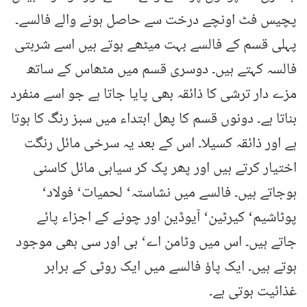
پچیس فٹ اونچے درخت سے حاصل ہونے والے فالسے۔
پہلی قسم کے فالسے بہت میٹھے ہوتے ہیں اسے شربتی
فالسہ کہتے ہیں۔ دوسری قسم میں مٹھاس کے ساتھ
مزے دار ترشی کا ذائقہ بھی پایا جاتا ہے جو اسے منفرد
بناتا ہے۔ دونوں قسم کا پھل ابتداء میں سبز رنگ کا ہوتا
ہے اور ذائقہ کسیلا۔ اس کے بعد یہ سرخی مائل رنگت
اختیار کرتے ہیں اور پھر پک کر سیاہی مائل کاسنی
ہوجاتے ہیں۔ فالسے میں نشاستہ‘ لحمیات‘ فولاد‘
پوٹاشیم‘ کیرٹین‘ آیوڈین اور چونے کے اجزاء پائے
جاتے ہیں۔ اس میں وٹامن اے‘ بی اور سی بھی موجود
ہوتے ہیں۔ ایک پاؤ فالسے میں ایک روٹی کے برابر
غذائیت ہوتی ہے۔