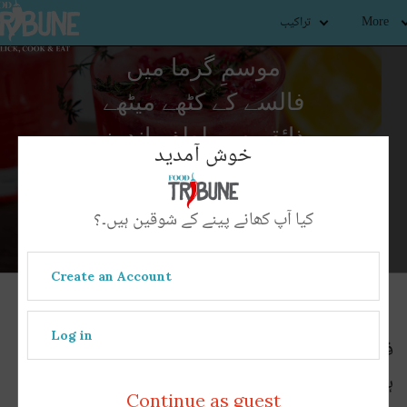
More
تراکیب
موسمِ گرما میں
فالسے کے کٹھے میٹھے
ذائقے سے لطف اندوز
خوش آمدید
ہونے کے 5 مزیدار
طریقے
کیا آپ کھانے پینے کے شوقین ہیں۔؟
Create an Account
Log in
فالسہ: گرمیوں کی ایک کھٹی میٹھی سوغات
ہندوستانی شربت بیری کے نام سے جانا جانے والا
Continue as guest