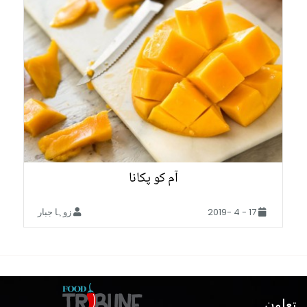
آم کو پکانا
17 - 4 -2019
زوہا جبار
تعاون