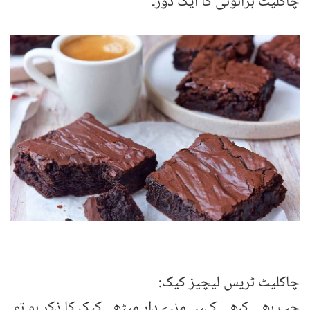
چاکلیٹ برائونی کا ایک دَور۔
چاکلیٹ ٹریس لیچیز کیک:
جب بھی کبھی کہیں مزے دار میٹھے کیک کا ذکر ہو تو