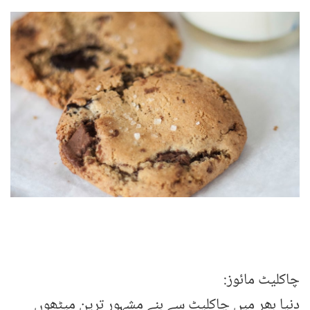
چاکلیٹ مائوز:
دنیا بھر میں چاکلیٹ سے بنے مشہور ترین میٹھوں