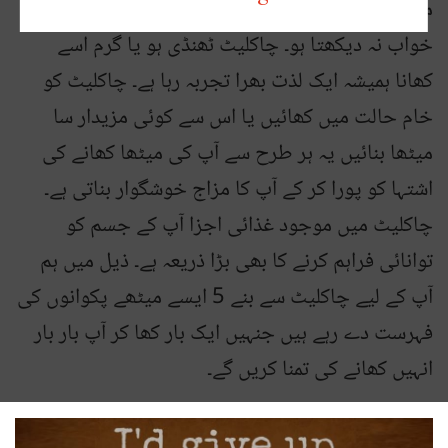
میں شاید ہی کوئی ایسا شخص ہو جو چاکلیٹ کے
خواب نہ دیکھتا ہو۔ چاکلیٹ ٹھنڈی ہو یا گرم اسے
کھانا ہمیشہ ایک لذت بھرا تجربہ رہا ہے۔ چاکلیٹ کو
خام حالت میں کھائیں یا اس سے کوئی مزیدار سا
میٹھا بنائیں یہ ہر طرح سے آپ کی میٹھا کھانے کی
اشتہا کو پورا کر کے آپ کا مزاج خوشگوار بناتی ہے۔
چاکلیٹ میں موجود غذائی اجزا آپ کے جسم کو
توانائی فراہم کرنے کا بھی بڑا ذریعہ ہے۔ ذیل میں ہم
آپ کے لیے چاکلیٹ سے بنے 5 ایسے میٹھے پکوانوں کی
فہرست دے رہے ہیں جنہیں ایک بار کھا کر آپ بار بار
انہیں کھانے کی تمنا کریں گے۔