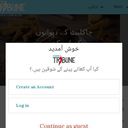
More
تراکیب
چاکلیٹ کے دیوانوں
کے لیے کچھ
خوش آمدید
خاص۔۔۔۔۔
کیا آپ کھانے پینے کے شوقین ہیں۔؟
Create an Account
چاہے بچے ہوں یا بڑے، عورت ہو یا مرد چاکلیٹ ایک
Log in
ایسی مزیدار چیز ہے جسے سبھی پسند کرتے ہیں۔
چاکلیٹ کھانے سے کوئی بھی انکار نہیں کرتا۔ اس دنیا
Continue as guest