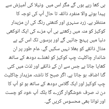
ہی کھا رہے ہوں گے مگر اس میں ونیلا کی آمیزش سے
پیدا ہونے والا منفرد ذائقہ تا حال آپ کی توجہ کا
منتظر ہے۔ زرد سنہری اور کتھئی رنگ کی ان مزیدار
کوکیز کو منہ میں رکھتے ہی آپ مزے کی ایک انوکھی
دنیا میں پہنچ جائیں گے اور برسوں تک اس کے بے
مثال ذائقے کو بھلا نہیں سکیں گے۔ عام طور پر ان
شاندار چاکلیٹ چِپ کوکیز کو ٹھنڈے دودھ کے ساتھ
کھایا جاتا ہے جس سے ان کے ذائقے اور لذت میں کئی
گنا اضافہ ہو جاتا ہے۔ اگر صبح کا ناشتہ مزیدار چاکلیٹ
چِپ کوکیز اور ایک گلاس دودھ کے ساتھ ہو تو آپ کا
دن نہ صرف خوشگوار گزرے گا بلکہ آپ خود کو چست
اور توانا بھی محسوس کریں گے۔