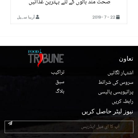
صحت مند بالوں کے لئے بہترین غذائیں
22 - 7 -2019
أريبا سہیل
تعاون
تراکیب
اشتہار لگائیں
سبق
سروس کی شرائط
بلاگ
پرائیویسی پالیسی
رابطہ کریں
نیوز لیٹر حاصل کریں