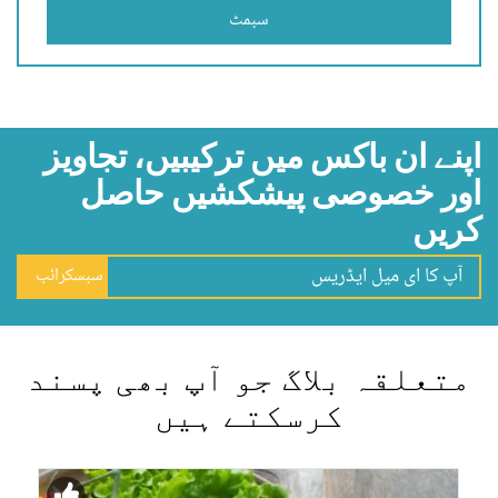
سبمٹ
اپنے ان باکس میں ترکیبیں، تجاویز
اور خصوصی پیشکشیں حاصل
کریں
سبسکرائب
متعلقہ بلاگ جو آپ بھی پسند
کرسکتے ہیں