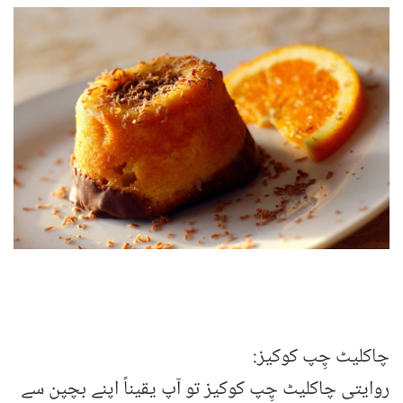
چاکلیٹ چِپ کوکیز:
روایتی چاکلیٹ چِپ کوکیز تو آپ یقیناً اپنے بچپن سے