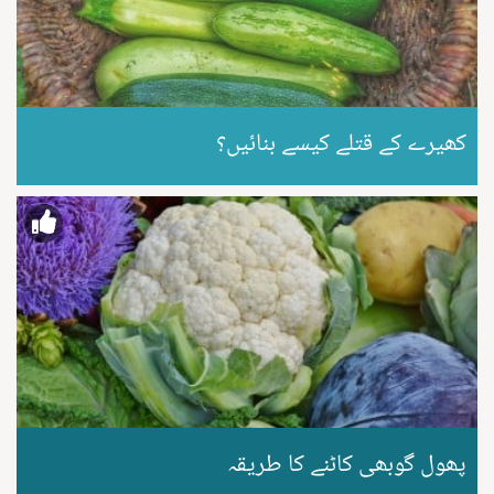
کھیرے کے قتلے کیسے بنائیں؟
پھول گوبھی کاٹنے کا طریقہ