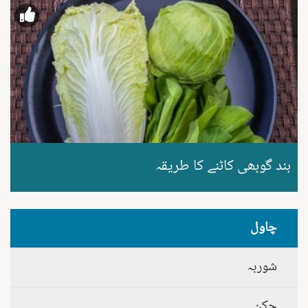
بند گوبھی کاٹنے کا طریقہ
چاول
شوربہ
چکن