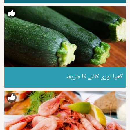
گھیا توری کاٹنے کا طریقہ