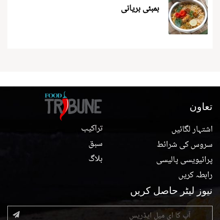
بمبئی بریانی
تعاون
تراکیب
اشتہار لگائیں
سبق
سروس کی شرائط
بلاگ
پرائیویسی پالیسی
رابطہ کریں
نیوز لیٹر حاصل کریں