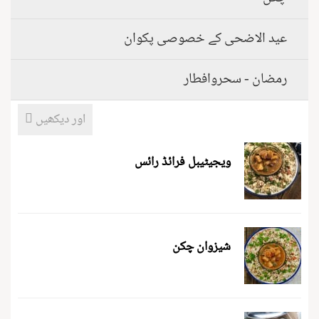
عید الاضحی کے خصوصی پکوان
رمضان - سحروافطار
اور دیکھیں
ویجیٹیبل فرائڈ رائس
شیزوان چکن