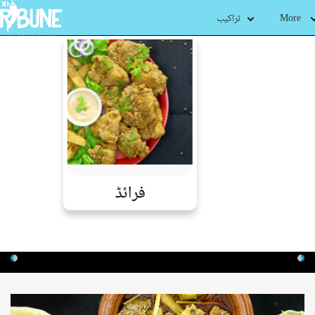
More
تراکیب
فرائڈ