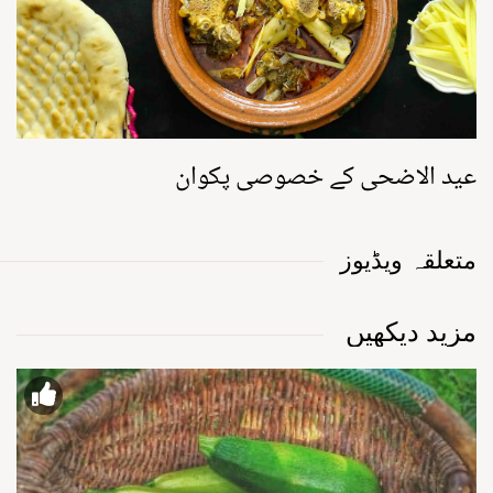
عید الاضحی کے خصوصی پکوان
متعلقہ ویڈیوز
مزید دیکھیں