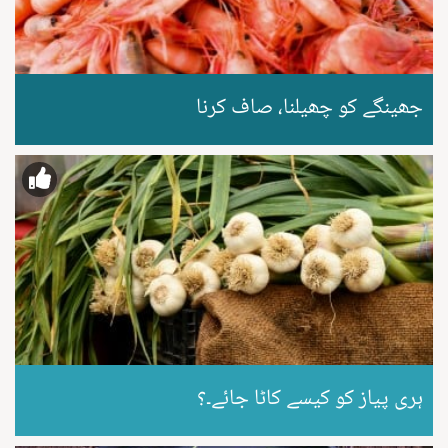
جھینگے کو چھیلنا، صاف کرنا
ہری پیاز کو کیسے کاٹا جائے۔؟