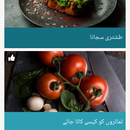
طشتری سجانا
ٹماٹروں کو کیسے کاٹا جائے