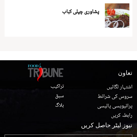
پشاوری چپلی کباب
تعاون
تراکیب
اشتہار لگائیں
سبق
سروس کی شرائط
بلاگ
پرائیویسی پالیسی
رابطہ کریں
نیوز لیٹر حاصل کریں