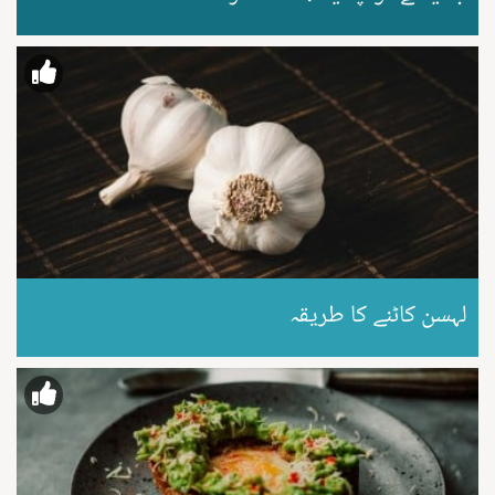
لہسن کاٹنے کا طریقہ