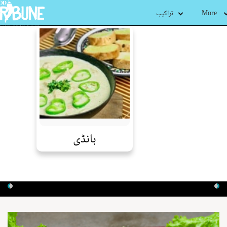
More
تراکیب
ہانڈی