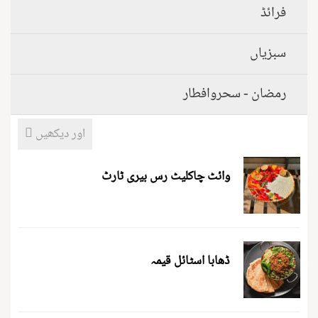
فرائڈ
سبزیاں
رمضان - سحروافطار
اور دیکھیں
وائٹ چاکلیٹ رس بیری ٹارٹ
ڈھابا اسٹائل قیمہ