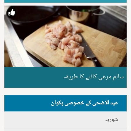
سالم مرغی کاٹنے کا طریقہ
عید الاضحی کے خصوصی پکوان
شوربہ