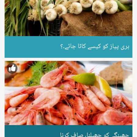
ہری پیاز کو کیسے کاٹا جائے۔؟
جھینگے کو چھیلنا، صاف کرنا