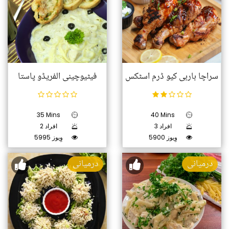
سراچا باربی کیو ڈرم اسٹکس
فیٹیوچینی الفریڈو پاستا
35 Mins
40 Mins
3 افراد
2 افراد
5900 وِیوز
5995 وِیوز
درمیانی
درمیانی