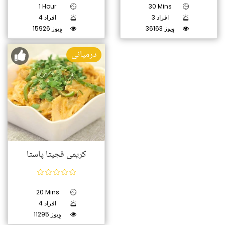
1 Hour
30 Mins
3 افراد
4 افراد
36163 وِیوز
15926 وِیوز
درمیانی
کریمی فجیتا پاستا
20 Mins
4 افراد
11295 وِیوز