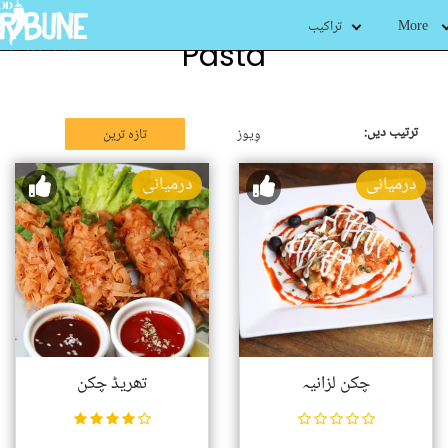
More
تراکیب
Pasta
ترتیب دیں:
وِیوز
تازہ ترین
درمیانی
درمیانی
چکن لزانیہ
تھریڈ چکن