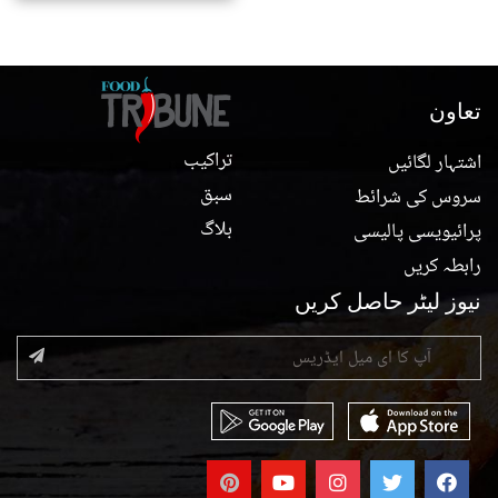
تعاون
تراکیب
اشتہار لگائیں
سبق
سروس کی شرائط
بلاگ
پرائیویسی پالیسی
رابطہ کریں
نیوز لیٹر حاصل کریں