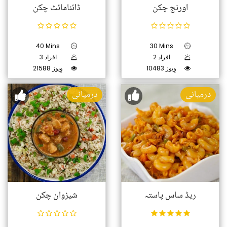
اورنج چکن
ڈائنامائٹ چکن
40 Mins
30 Mins
2 افراد
3 افراد
10483 وِیوز
21588 وِیوز
درمیانی
درمیانی
ریڈ ساس پاستہ
شیزوان چکن