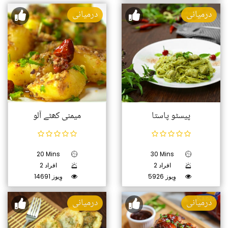
درمیانی
درمیانی
پیسٹو پاستا
میمنی کھٹے آلو
20 Mins
30 Mins
2 افراد
2 افراد
5926 وِیوز
14691 وِیوز
درمیانی
درمیانی