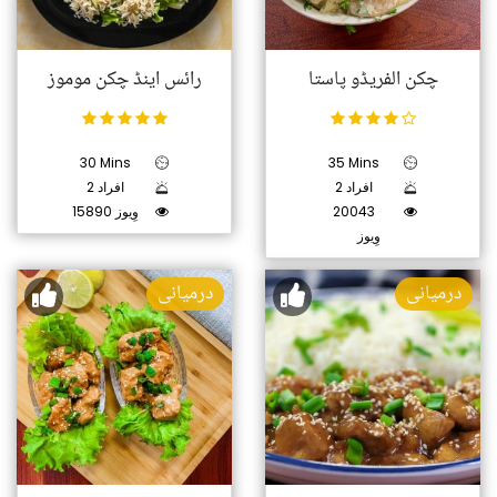
چکن الفریڈو پاستا
رائس اینڈ چکن موموز
30 Mins
35 Mins
2 افراد
2 افراد
20043
15890 وِیوز
وِیوز
درمیانی
درمیانی