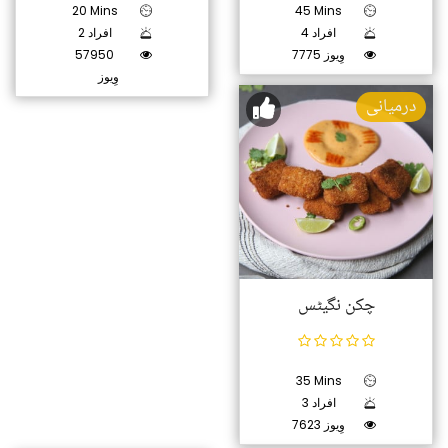
20 Mins
45 Mins
4 افراد
2 افراد
7775 وِیوز
57950
وِیوز
درمیانی
چکن نگیٹس
35 Mins
3 افراد
7623 وِیوز