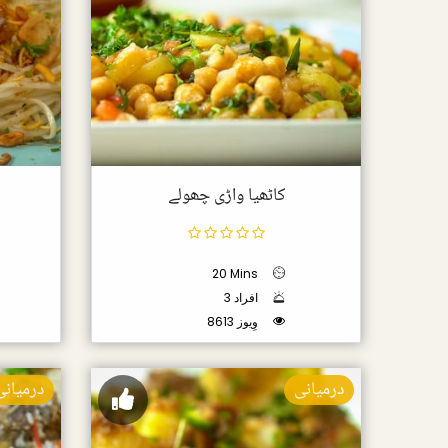
کاٹھیا واڑی چھولے
20 Mins
3 افراد
8613 وِیوز
درمیانی
درمیانی