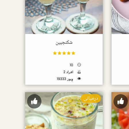
شکنجبین
10
2 افراد
19333 وِیوز
درمیانی