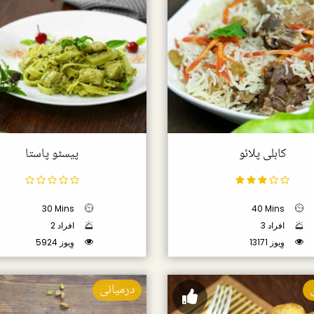
کابلی پلائو
پیسٹو پاستا
30 Mins
40 Mins
3 افراد
2 افراد
13171 وِیوز
5924 وِیوز
درمیانی