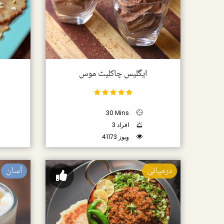
ایگلیس چاکلیٹ موس
30 Mins
3 افراد
41173 وِیوز
درمیانی
آسان