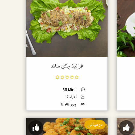
فرائیڈ چکن سلاد
35 Mins
2 افراد
6198 وِیوز
درمیانی