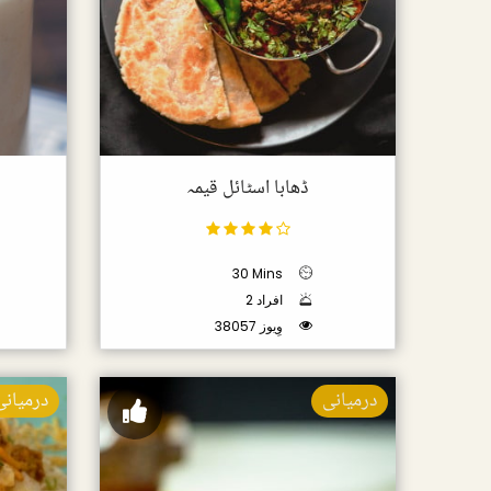
ڈھابا اسٹائل قیمہ
30 Mins
2 افراد
38057 وِیوز
درمیانی
درمیانی