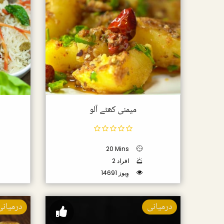
میمنی کھٹے آلو
20 Mins
2 افراد
14691 وِیوز
درمیانی
درمیانی