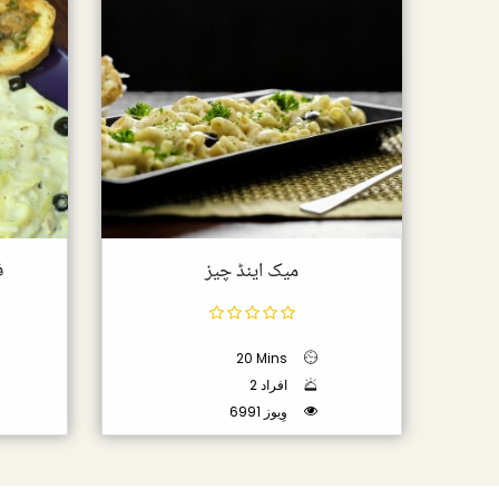
میک اینڈ چیز
ف
20 Mins
2 افراد
6991 وِیوز