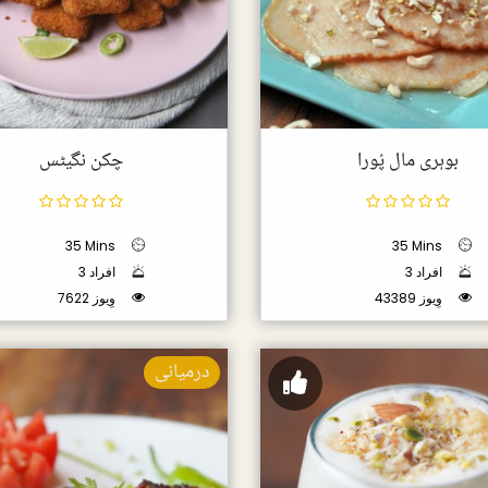
بوہری مال پُورا
چکن نگیٹس
35 Mins
35 Mins
3 افراد
3 افراد
43389 وِیوز
7622 وِیوز
درمیانی