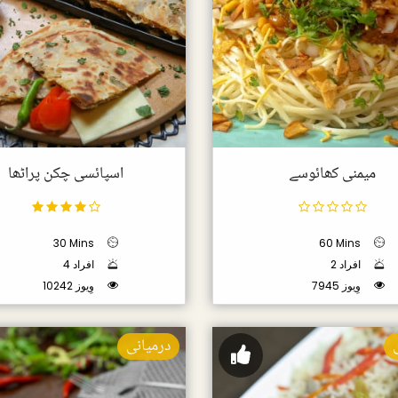
میمنی کھائوسے
اسپائسی چکن پراٹھا
30 Mins
60 Mins
2 افراد
4 افراد
7945 وِیوز
10242 وِیوز
درمیانی