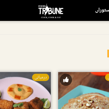
ستوراں
درمیانی