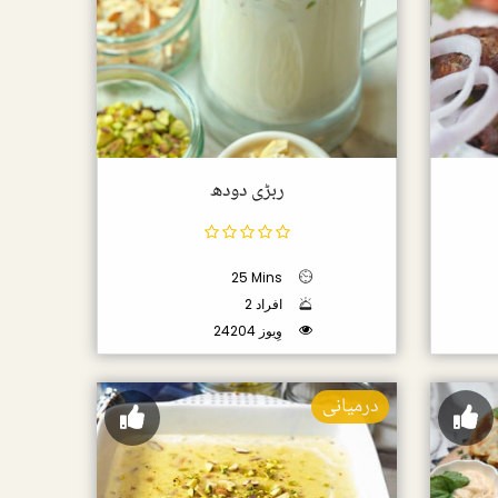
ربڑی دودھ
25 Mins
2 افراد
24204 وِیوز
درمیانی