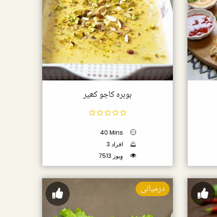
بوہرہ کاجو کھیر
40 Mins
3 افراد
7513 وِیوز
درمیانی