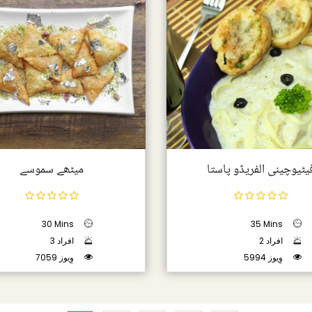
یٹیوچینی الفریڈو پاستا
میٹھے سموسے
30 Mins
35 Mins
2 افراد
3 افراد
5994 وِیوز
7059 وِیوز