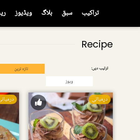
تراکیب
سبق
بلاگ
ویڈیوز
ری
Recipe
ترتیب دیں:
تازہ ترین
وِیوز
درمیانی
درمیانی