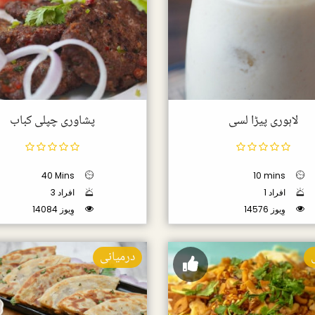
لاہوری پیڑا لسی
پشاوری چپلی کباب
40 Mins
10 mins
1 افراد
3 افراد
14576 وِیوز
14084 وِیوز
درمیانی