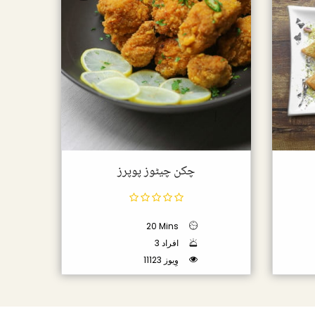
چکن چیٹوز پوپرز
20 Mins
3 افراد
11123 وِیوز