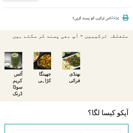
پرنٹ
اس ترکیب کو پسند کریں؟
متعلقہ ترکیبیں - آپ بھی پسند کر سکتے ہیں
بھنڈی
جھینگا
آئس
فرائی
کڑاہی
کریم
سوڈا
ڈرنک
آپکو کیسا لگا؟