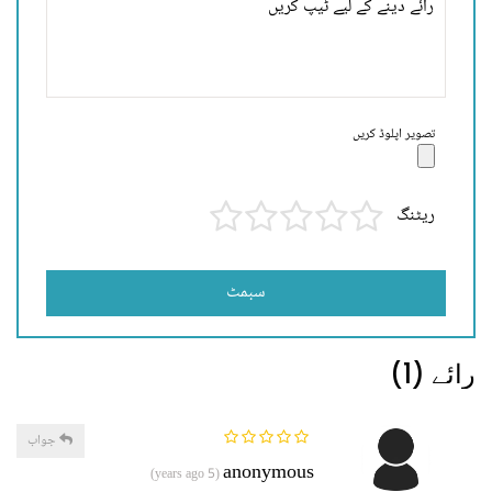
تصویر اپلوڈ کریں
ریٹنگ
سبمٹ
رائے (1)
جواب
anonymous
(5 years ago)