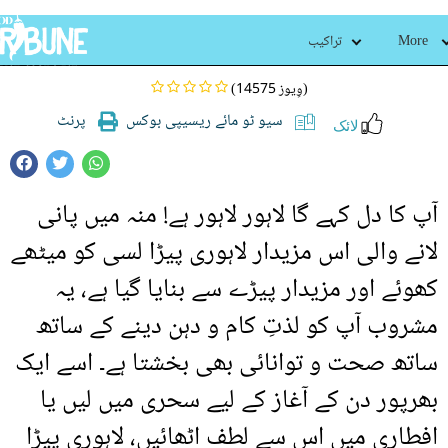
لاہوری پیڑا لسی
More
تراکیب
(14575 وِیوز)
سیو ٹو مائے ریسیپی بوکس
پرنٹ
لائک
آپ کا دل کہے گا لاہور لاہور ہے! منہ میں پانی
لانے والی اس مزیدار لاہوری پیڑا لسی کو میٹھے
کھوئے اور مزیدار پیڑے سے بنایا گیا ہے، یہ
مشروب آپ کو لذتِ کام و دہن دینے کے ساتھ
ساتھ صحت و توانائی بھی بخشتا ہے۔ اسے ایک
بھرپور دن کے آغاز کے لیے سحری میں لیں یا
افطاری میں اس سے لطف اٹھائیں، لاہوری پیڑا