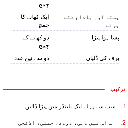
چمچ
پستہ اور بادام کٹے
ایک کھانے کا
ہوئے
چمچ
پسا ہوا پیڑا
دو کھانے کے
چمچ
برف کی ڈلیاں
دو سے تین عدد
ترکیب
سب سے پہلے ایک بلینڈر میں پیڑا ڈالیں۔
اب اس میں دہی، دودھ، چینی، الائچی