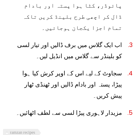
پائوڈر، کٹا ہوا پستہ اور بادام
ڈال کر اچھی طرح بلینڈ کریں تاکہ
تمام اجزا یکجان ہوجائیں۔
اب ایک گلاس میں برف ڈالیں اور تیار لسی
کو بلینڈر سے گلاس میں انڈیل لیں۔
سجاوٹ کے لیے اس کے اوپر کرش کیا ہوا
پیڑا، پستہ اور بادام ڈالیں اور ٹھنڈی ٹھار
پیش کریں۔
مزیدار لاہوری پیڑا لسی سے لطف اٹھائیں۔
ramzan recipes