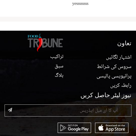
yessssssss
تعاون
تراکیب
اشتہار لگائیں
سبق
سروس کی شرائط
بلاگ
پرائیویسی پالیسی
رابطہ کریں
نیوز لیٹر حاصل کریں