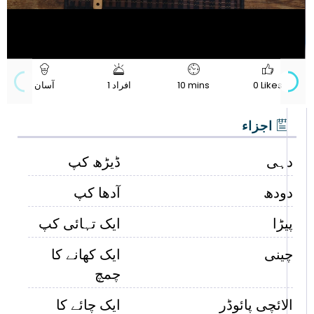
720p
Progress
Loaded
:
:
Unmute
Quality
0%
0%
0 Likes
10 mins
1 افراد
آسان
اجزاء
دہی
ڈیڑھ کپ
دودھ
آدھا کپ
پیڑا
ایک تہائی کپ
چینی
ایک کھانے کا
چمچ
الائچی پائوڈر
ایک چائے کا