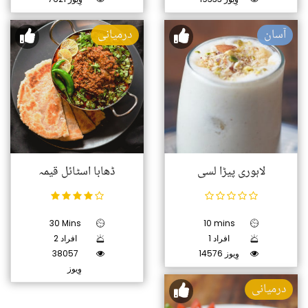
آسان
درمیانی
لاہوری پیڑا لسی
ڈھابا اسٹائل قیمہ
30 Mins
10 mins
1 افراد
2 افراد
14576 وِیوز
38057
وِیوز
درمیانی