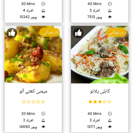
30 Mins
40 Mins
3 افراد
4 افراد
7513 وِیوز
10242 وِیوز
درمیانی
درمیانی
کابلی پلائو
میمنی کھٹے آلو
20 Mins
40 Mins
3 افراد
2 افراد
13171 وِیوز
14690 وِیوز