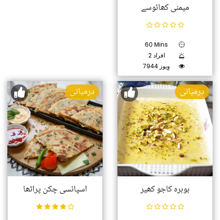
میمنی کھائوسے
60 Mins
2 افراد
7944 وِیوز
درمیانی
درمیانی
بوہرہ کاجو کھیر
اسپائسی چکن پراٹھا