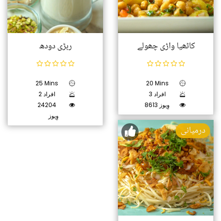
کاٹھیا واڑی چھولے
ربڑی دودھ
25 Mins
20 Mins
3 افراد
2 افراد
8613 وِیوز
24204
وِیوز
درمیانی