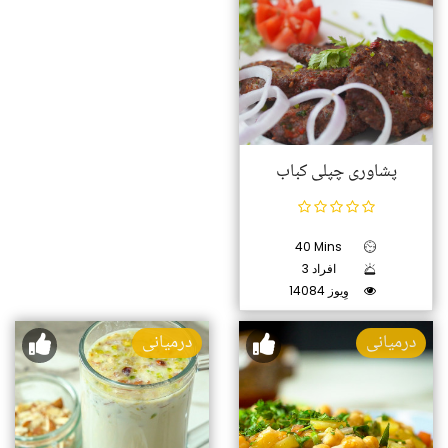
پشاوری چپلی کباب
40 Mins
3 افراد
14084 وِیوز
درمیانی
درمیانی