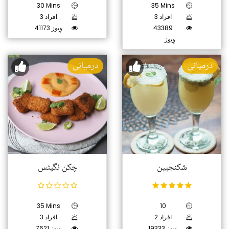
30 Mins
35 Mins
3 افراد
3 افراد
43389
41173 وِیوز
وِیوز
درمیانی
درمیانی
شکنجبین
چکن نگیٹس
35 Mins
10
2 افراد
3 افراد
19333 وِیوز
7621 وِیوز