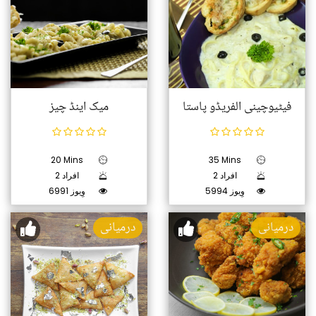
فیٹیوچینی الفریڈو پاستا
میک اینڈ چیز
20 Mins
35 Mins
2 افراد
2 افراد
5994 وِیوز
6991 وِیوز
درمیانی
درمیانی