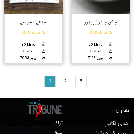
چکن چیٹوز پوپرز
میٹھے سموسے
30 Mins
20 Mins
3 افراد
3 افراد
11123 وِیوز
7058 وِیوز
1
2
3
تعاون
تراکیب
اشتہار لگائیں
سبق
سروس کی شرائط