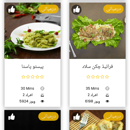
درمیانی
درمیانی
فرائیڈ چکن سلاد
پیسٹو پاستا
30 Mins
35 Mins
2 افراد
2 افراد
6198 وِیوز
5924 وِیوز
درمیانی
درمیانی