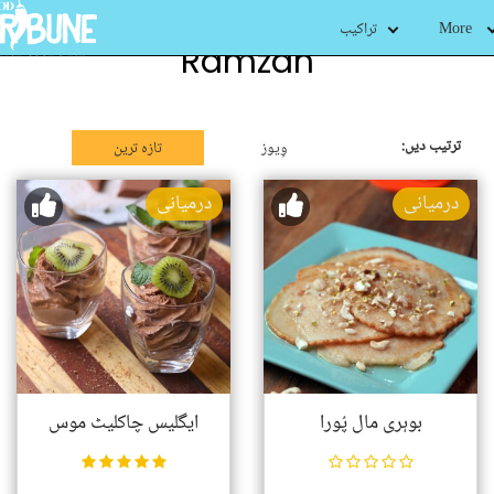
More
تراکیب
Ramzan
ترتیب دیں:
وِیوز
تازہ ترین
درمیانی
درمیانی
بوہری مال پُورا
ایگلیس چاکلیٹ موس