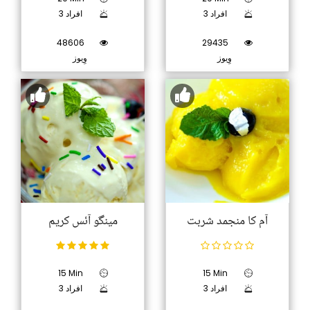
3 افراد
3 افراد
48606
29435
وِیوز
وِیوز
آم کا منجمد شربت
مینگو آئس کریم
15 Min
15 Min
3 افراد
3 افراد