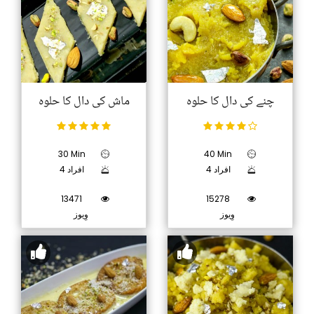
چنے کی دال کا حلوہ
ماش کی دال کا حلوہ
30 Min
40 Min
4 افراد
4 افراد
13471
15278
وِیوز
وِیوز