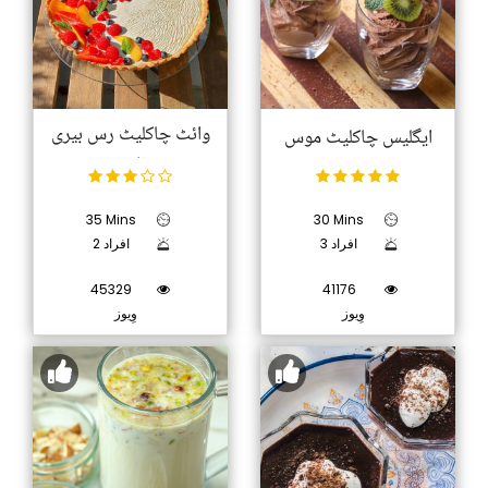
وائٹ چاکلیٹ رس بیری
ایگلیس چاکلیٹ موس
ٹارٹ
35 Mins
30 Mins
3 افراد
2 افراد
45329
41176
وِیوز
وِیوز