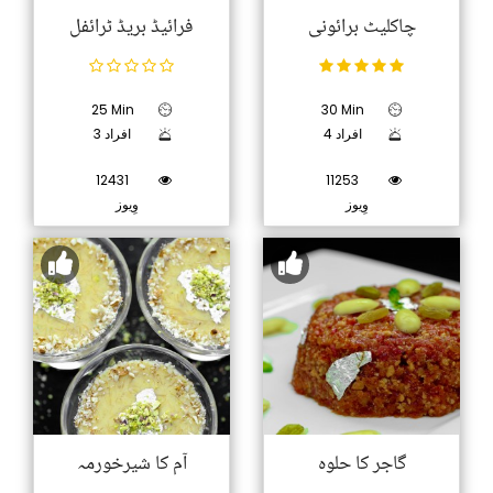
چاکلیٹ برائونی
فرائیڈ بریڈ ٹرائفل
25 Min
30 Min
4 افراد
3 افراد
12431
11253
وِیوز
وِیوز
گاجر کا حلوہ
آم کا شیرخورمہ