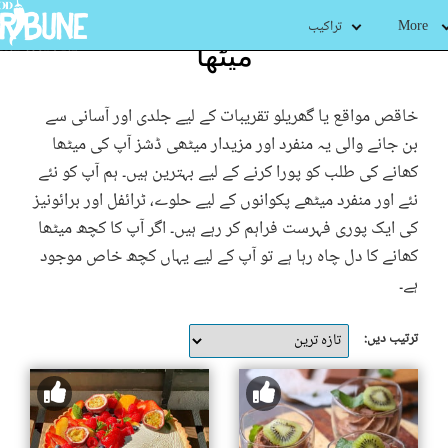
More
تراکیب
میٹھا
خاقص مواقع یا گھریلو تقریبات کے لیے جلدی اور آسانی سے
بن جانے والی یہ منفرد اور مزیدار میٹھی ڈشز آپ کی میٹھا
کھانے کی طلب کو پورا کرنے کے لیے بہترین ہیں۔ ہم آپ کو نئے
نئے اور منفرد میٹھے پکوانوں کے لیے حلوے، ٹرائفل اور برائونیز
کی ایک پوری فہرست فراہم کر رہے ہیں۔ اگر آپ کا کچھ میٹھا
کھانے کا دل چاہ رہا ہے تو آپ کے لیے یہاں کچھ خاص موجود
ہے۔
ترتیب دیں: