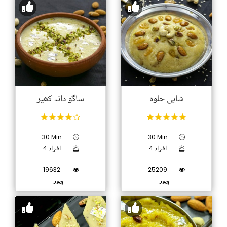
شاہی حلوہ
ساگو دانہ کھیر
30 Min
30 Min
4 افراد
4 افراد
19632
25209
وِیوز
وِیوز