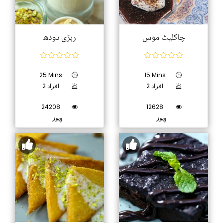
چاکلیٹ موس
ربڑی دودھ
25 Mins
15 Mins
2 افراد
2 افراد
24208
12628
وِیوز
وِیوز