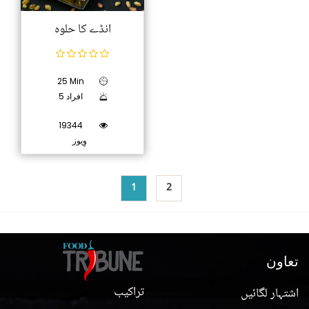
انڈے کا حلوہ
25 Min
5 افراد
19344
وِیوز
1
2
تعاون
تراکیب
اشتہار لگائیں