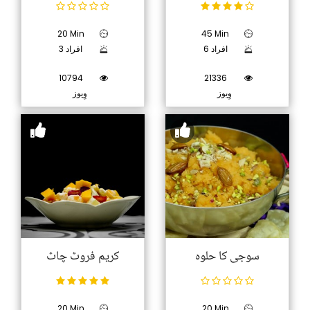
20 Min
45 Min
6 افراد
3 افراد
10794
21336
وِیوز
وِیوز
سوجی کا حلوہ
کریم فروٹ چاٹ
20 Min
20 Min