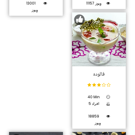
11157 وِیوز
13001
وِیوز
فالودہ
40 Min
5 افراد
18859
وِیوز