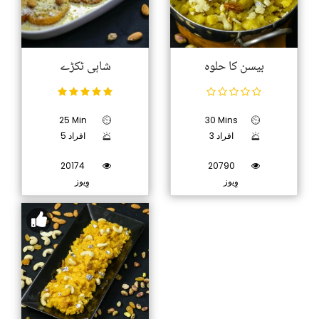
بیسن کا حلوہ
شاہی ٹکڑے
25 Min
30 Mins
3 افراد
5 افراد
20174
20790
وِیوز
وِیوز