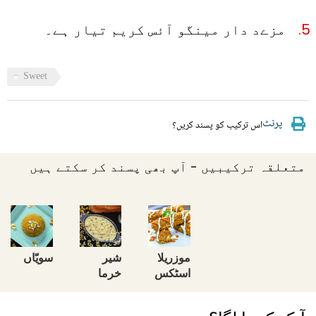
مزےد دار مینگو آئس کریم تیار ہے۔
Sweet
پرنٹ
اس ترکیب کو پسند کریں؟
متعلقہ ترکیبیں - آپ بھی پسند کر سکتے ہیں
موزریلا
شير
سویّاں
اسٹکس
خرما‬‎