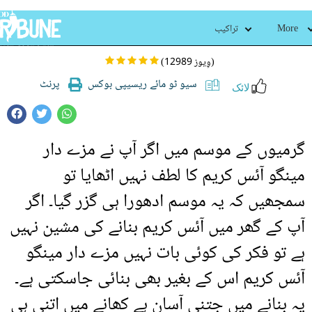
مینگو آئس کریم
More
تراکیب
(12989 وِیوز)
سیو ٹو مائے ریسیپی بوکس
پرنٹ
لائک
گرمیوں کے موسم میں اگر آپ نے مزے دار
مینگو آئس کریم کا لطف نہیں اٹھایا تو
سمجھیں کہ یہ موسم ادھورا ہی گزر گیا۔ اگر
آپ کے گھر میں آئس کریم بنانے کی مشین نہیں
ہے تو فکر کی کوئی بات نہیں مزے دار مینگو
آئس کریم اس کے بغیر بھی بنائی جاسکتی ہے۔
یہ بنانے میں جتنی آسان ہے کھانے میں اتنی ہی