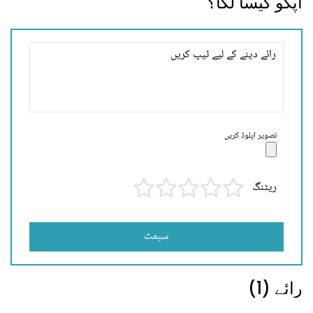
آپکو کیسا لگا؟
تصویر اپلوڈ کریں
ریٹنگ
سبمٹ
رائے (1)