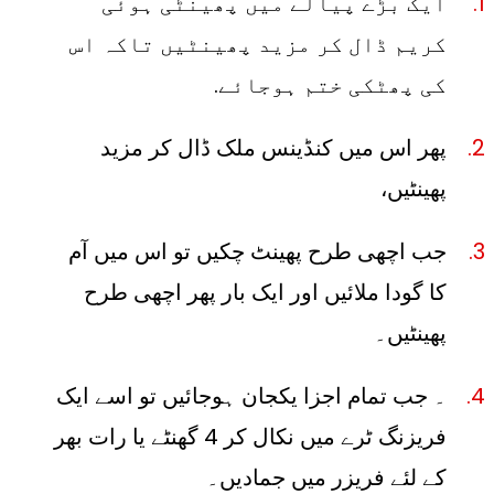
ایک بڑے پیالے میں پھینٹی ہوئی
کریم ڈال کر مزید پھینٹیں تاکہ اس
کی پھٹکی ختم ہوجائے.
پھر اس میں کنڈینس ملک ڈال کر مزید
پھینٹیں،
جب اچھی طرح پھینٹ چکیں تو اس میں آم
کا گودا ملائیں اور ایک بار پھر اچھی طرح
پھینٹیں۔
۔ جب تمام اجزا یکجان ہوجائیں تو اسے ایک
فریزنگ ٹرے میں نکال کر 4 گھنٹے یا رات بھر
کے لئے فریزر میں جمادیں۔