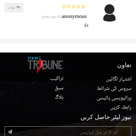
جواب
anonymous
(4 years ago)
👍
تعاون
تراکیب
اشتہار لگائیں
سبق
سروس کی شرائط
بلاگ
پرائیویسی پالیسی
رابطہ کریں
نیوز لیٹر حاصل کریں