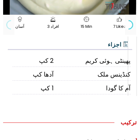
720p
Progress
:
Loaded
:
Unmute
Quality
0%
0%
7 Likes
15 Min
3 افراد
آسان
اجزاء
پھینٹی ہوئی کریم
2 کپ
کنڈینس ملک
آدھا کپ
آم کا گودا
1 کپ
ترکیب