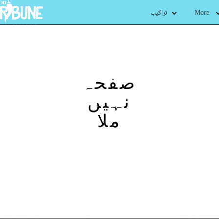
More
تراکیب
صفحہ
نہیں
ملا