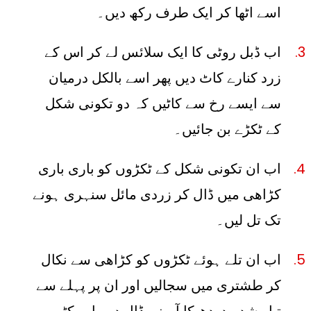
اسے اٹھا کر ایک طرف رکھ دیں۔
اب ڈبل روٹی کا ایک سلائس لے کر اس کے
زرد کنارے کاٹ دیں پھر اسے بالکل درمیان
سے ایسے رخ سے کاٹیں کہ دو تکونی شکل
کے ٹکڑے بن جائیں۔
اب ان تکونی شکل کے ٹکڑوں کو باری باری
کڑاھی میں ڈال کر زردی مائل سنہری ہونے
تک تل لیں۔
اب ان تلے ہوئے ٹکڑوں کو کڑاھی سے نکال
کر طشتری میں سجالیں اور ان پر پہلے سے