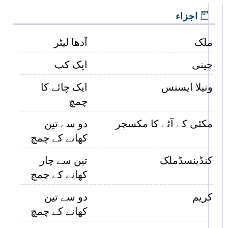
اجزاء
ملک
آدھا لیٹر
چینی
ایک کپ
ونیلا ایسنس
ایک چائے کا
چمچ
مکئی کے آٹے کا مکسچر
دو سے تین
کھانے کے چمچ
کنڈینسڈملک
تین سے چار
کھانے کے چمچ
کریم
دو سے تین
کھانے کے چمچ