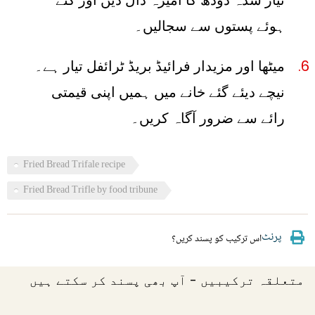
تیار شدہ دودھ کا آمیزہ ڈال دیں اور کٹے
ہوئے پستوں سے سجالیں۔
میٹھا اور مزیدار فرائیڈ بریڈ ٹرائفل تیار ہے۔
نیچے دیئے گئے خانے میں ہمیں اپنی قیمتی
رائے سے ضرور آگاہ کریں۔
Fried Bread Trifale recipe
Fried Bread Trifle by food tribune
پرنٹ
اس ترکیب کو پسند کریں؟
متعلقہ ترکیبیں - آپ بھی پسند کر سکتے ہیں