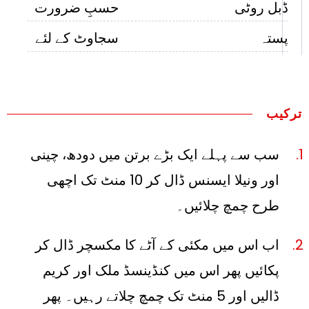
ڈبل روٹی
حسبِ ضرورت
پستہ
سجاوٹ کے لئے
ترکیب
سب سے پہلے ایک بڑے برتن میں دودھ، چینی
اور ونیلا ایسنس ڈال کر 10 منٹ تک اچھی
طرح چمچ چلائیں۔
اب اس میں مکئی کے آٹے کا مکسچر ڈال کر
پکائیں پھر اس میں کنڈینسڈ ملک اور کریم
ڈالیں اور 5 منٹ تک چمچ چلاتے رہیں۔ پھر