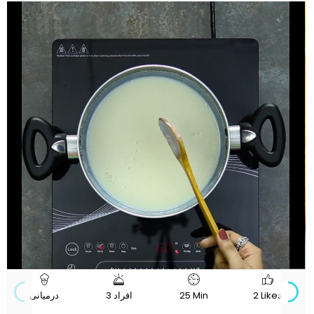
720p
Progress
Loaded
:
:
Unmute
Quality
0%
0%
2 Likes
25 Min
3 افراد
درمیانی