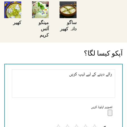
ساگو
مینگو
کھیر
دانہ کھیر
آئس
کریم
آپکو کیسا لگا؟
تصویر اپلوڈ کریں