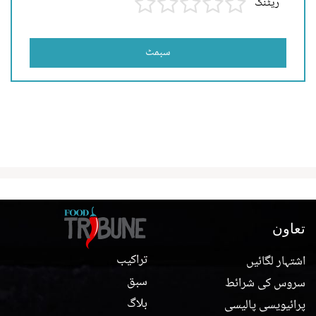
ریٹنگ
سبمٹ
تعاون
تراکیب
اشتہار لگائیں
سبق
سروس کی شرائط
بلاگ
پرائیویسی پالیسی