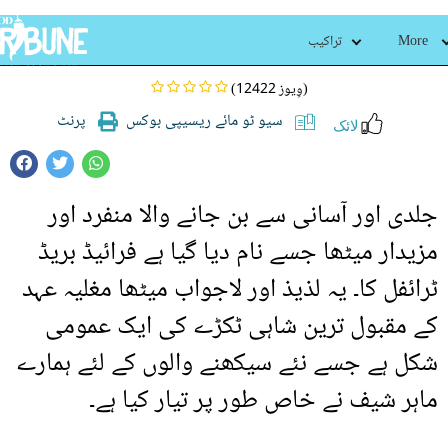
فرائیڈ بریڈ ٹرائفل
More
تراکیب
(12422 وِیوز)
سیو ٹو مائے ریسیپی بوکس
پرنٹ
لائک
جلدی اور آسانی سے بن جانے والا منفرد اور
مزیدار میٹھا جسے نام دیا گیا ہے فرائیڈ بریڈ
ٹرائفل کا۔ یہ لذیذ اور لاجواب میٹھا مغلیہ عہد
کے مقبول ترین شاہی ٹکڑے کی ایک عمومی
شکل ہے جسے نئے سیکھنے والوں کے لئے ہمارے
ماہر شیف نے خاص طور پر تیار کیا ہے۔