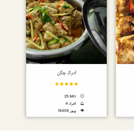
ادرک چکن
25 Min
4 افراد
16409 وِیوز