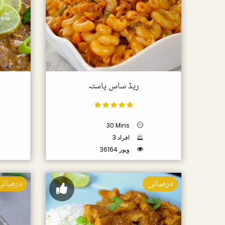
ریڈ ساس پاستہ
30 Mins
3 افراد
36164 وِیوز
درمیانی
درمیانی