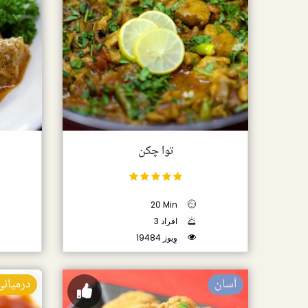
توا چکن
20 Min
3 افراد
19484 وِیوز
آسان
درمیانی