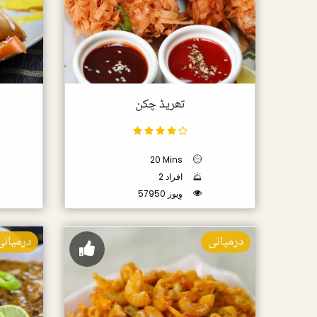
تھریڈ چکن
20 Mins
2 افراد
57950 وِیوز
درمیانی
درمیانی