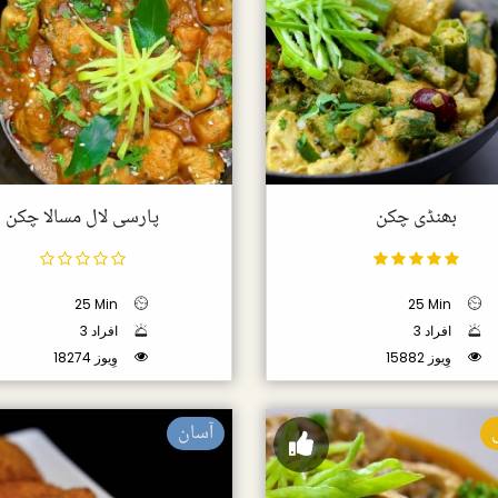
بھنڈی چکن
پارسی لال مسالا چکن
25 Min
25 Min
3 افراد
3 افراد
15882 وِیوز
18274 وِیوز
آسان