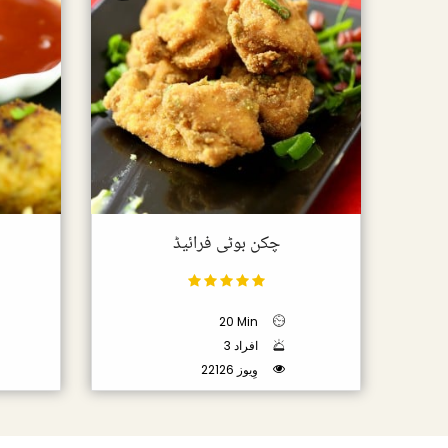
چکن بوٹی فرائیڈ
20 Min
3 افراد
22126 وِیوز