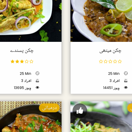
چکن میتھی
چکن پسندے
25 Min
25 Min
3 افراد
3 افراد
14451 وِیوز
13695 وِیوز
درمیانی