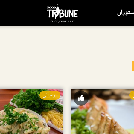
ستوراں
درمیانی