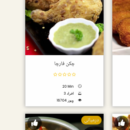
چکن فارچا
20 Min
3 افراد
16704 وِیوز
درمیانی