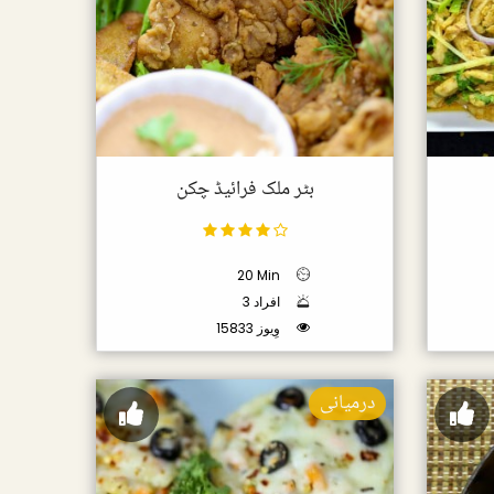
بٹر ملک فرائیڈ چکن
20 Min
3 افراد
15833 وِیوز
درمیانی