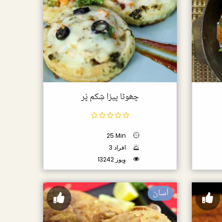
چھوٹا پیزا شِکم پُر
25 Min
3 افراد
13242 وِیوز
آسان