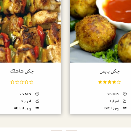
چکن پاپس
چکن شاشلک
25 Min
25 Min
3 افراد
6 افراد
16151 وِیوز
46138 وِیوز