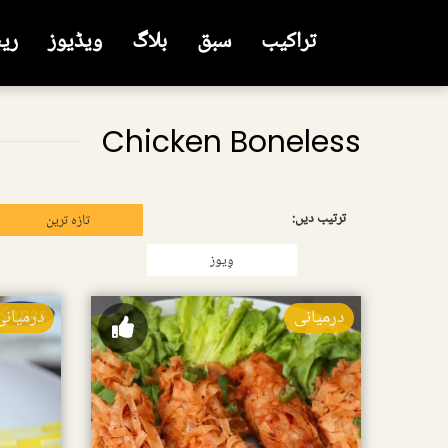
تراکیب
سبق
بلاگ
ویڈیوز
ری
Chicken Boneless
ترتیب دیں:
تازہ ترین
وِیوز
درمیانی
درمیانی