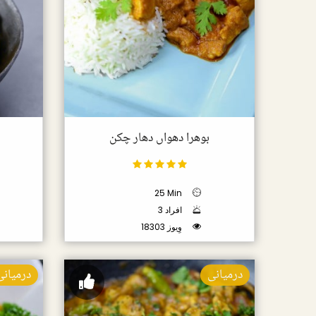
بوھرا دھواں دھار چکن
25 Min
3 افراد
18303 وِیوز
درمیانی
درمیانی