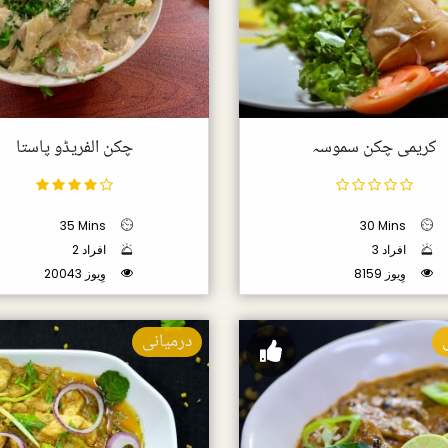
کریمی چکن سموسہ
چکن الفریڈو پاستا
35 Mins
30 Mins
3 افراد
2 افراد
8159 وِیوز
20043 وِیوز
درمیانی