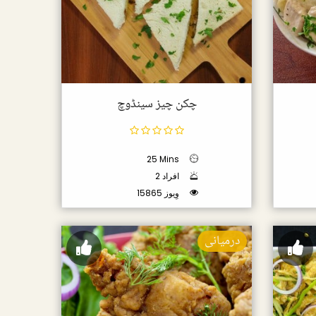
چکن چیز سینڈوچ
25 Mins
2 افراد
15865 وِیوز
درمیانی