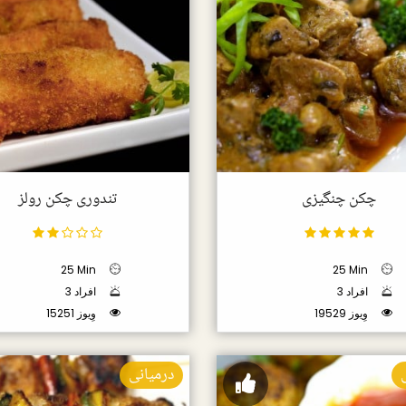
چکن چنگیزی
تندوری چکن رولز
25 Min
25 Min
3 افراد
3 افراد
19529 وِیوز
15251 وِیوز
درمیانی