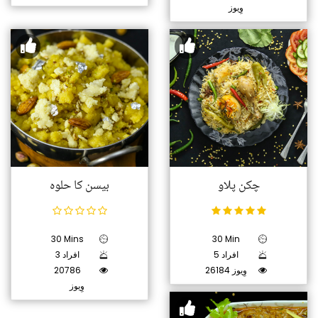
وِیوز
چکن پلاو
بیسن کا حلوہ
30 Mins
30 Min
5 افراد
3 افراد
26184 وِیوز
20786
وِیوز