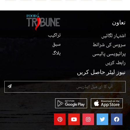
تعاون
تراکیب
اشتہار لگائیں
سبق
سروس کی شرائط
بلاگ
پرائیویسی پالیسی
رابطہ کریں
نیوز لیٹر حاصل کریں