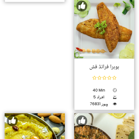
بوہرا فرائڈ فش
40 Min
5 افراد
76831 وِیوز