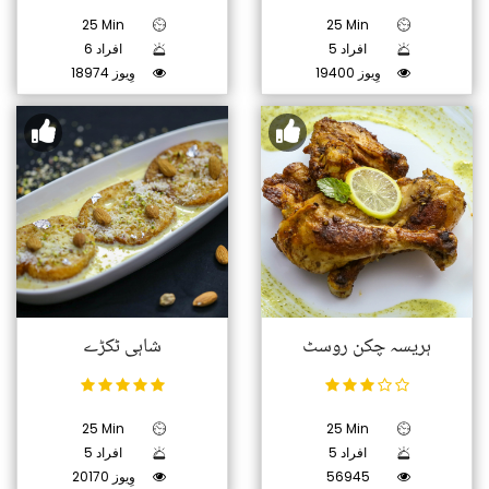
25 Min
25 Min
5 افراد
6 افراد
19400 وِیوز
18974 وِیوز
ہریسہ چکن روسٹ
شاہی ٹکڑے
25 Min
25 Min
5 افراد
5 افراد
56945
20170 وِیوز