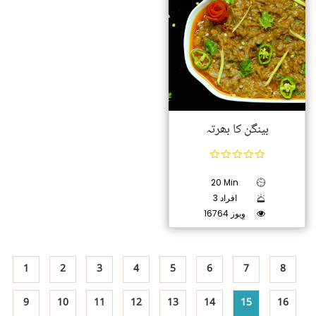
بینگن کا بھرتہ
20 Min
3 افراد
16764 وِیوز
1
2
3
4
5
6
7
8
9
10
11
12
13
14
15
16