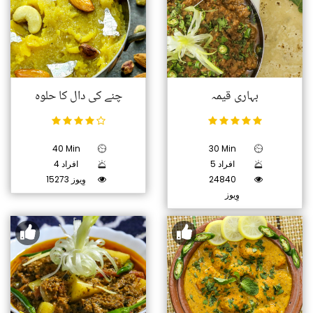
بہاری قیمہ
چنے کی دال کا حلوہ
40 Min
30 Min
5 افراد
4 افراد
24840
15273 وِیوز
وِیوز