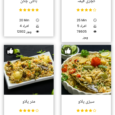
کچری قیمہ
بالٹی چکن
20 Min
25 Min
5 افراد
4 افراد
78605
12932 وِیوز
وِیوز
سبزی پلاو
مٹر پلاو