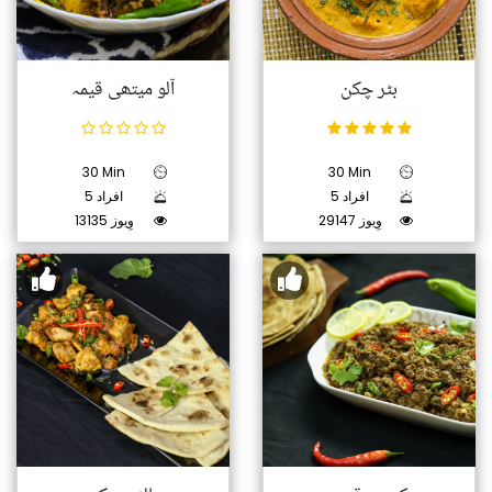
بٹر چکن
آلو میتھی قیمہ
30 Min
30 Min
5 افراد
5 افراد
29147 وِیوز
13135 وِیوز