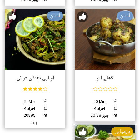
آسان
آسان
کھٹّے آلو
اچاری بھنڈی فرائی
15 Min
20 Min
4 افراد
4 افراد
20138 وِیوز
20395
وِیوز
درمیانی