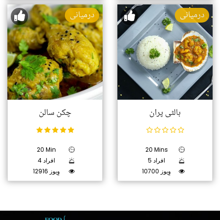
درمیانی
درمیانی
بالٹی پران
چکن سالن
20 Min
20 Mins
5 افراد
4 افراد
10700 وِیوز
12916 وِیوز