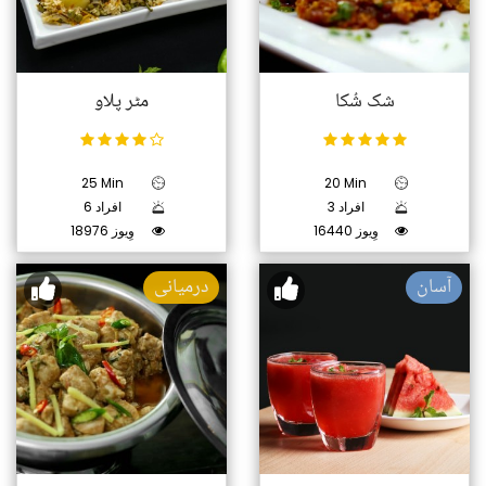
شک شُکا
مٹر پلاو
25 Min
20 Min
3 افراد
6 افراد
16440 وِیوز
18976 وِیوز
آسان
درمیانی