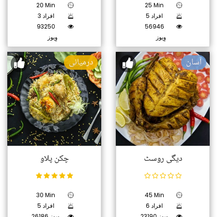
20 Min
25 Min
5 افراد
3 افراد
93250
56946
وِیوز
وِیوز
آسان
درمیانی
دیگی روسٹ
چکن پلاو
30 Min
45 Min
6 افراد
5 افراد
23190 وِیوز
26186 وِیوز