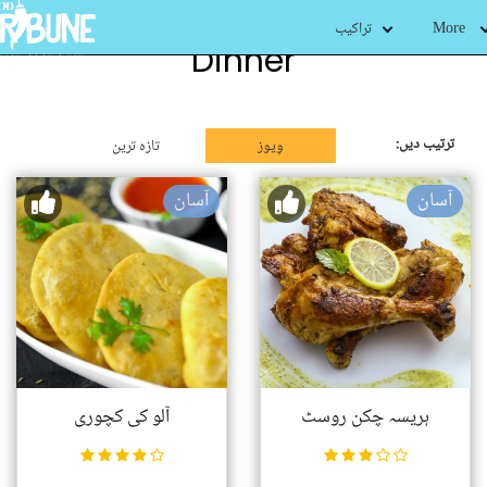
More
تراکیب
Dinner
ترتیب دیں:
وِیوز
تازہ ترین
آسان
آسان
ہریسہ چکن روسٹ
آلو کی کچوری