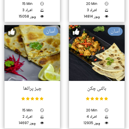
15 Min
20 Min
3 افراد
3 افراد
14814 وِیوز
15058 وِیوز
آسان
آسان
بالٹی چکن
چیز پراٹھا
15 Min
20 Min
4 افراد
2 افراد
12935 وِیوز
14697 وِیوز