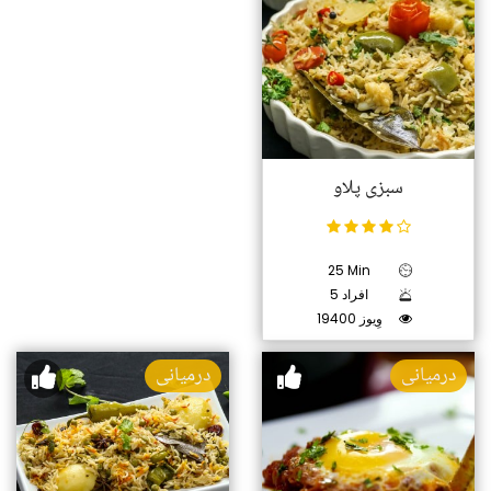
سبزی پلاو
25 Min
5 افراد
19400 وِیوز
درمیانی
درمیانی