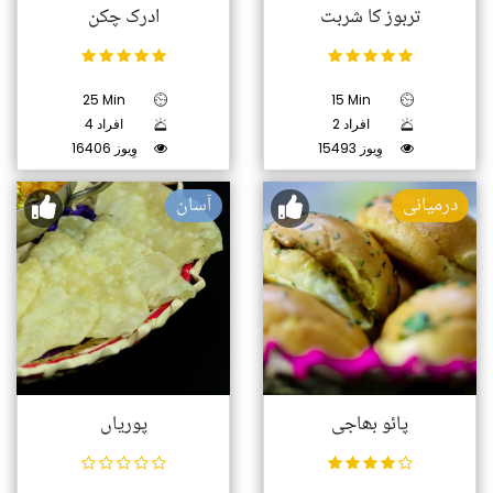
تربوز کا شربت
ادرک چکن
25 Min
15 Min
2 افراد
4 افراد
15493 وِیوز
16406 وِیوز
درمیانی
آسان
پائو بھاجی
پوریاں