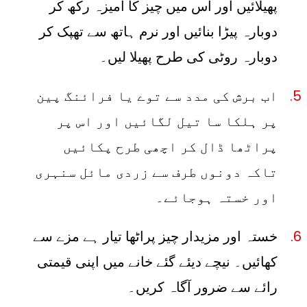
پھیلائیں اور اس میں چیز کا آمیزہ رکھ کر
دوبارہ پیڑا بنائیں اور نرم ہاتھ سے تھپک کر
دوبارہ روٹی کی طرح پھیلا لیں۔
اب برش کی مدد سے توے یا فرائنگ پین
پر ہلکا سا تیل لگائیں اور اس پر
پراٹھا ڈال کر اچھی طرح پکائیں
تاکہ دونوں طرف سے زردی مائل سنہری
اور خستہ ہوجائے۔
خستہ اور مزیدار چیز پراٹھا تیار ہے مزے سے
کھائیں۔ نیچے دیئے گئے خانے میں اپنی قیمتی
رائے سے ضرور آگاہ کریں۔