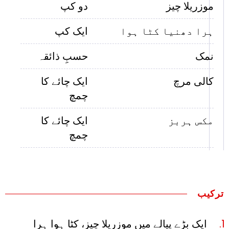
موزریلا چیز
دو کپ
ہرا دھنیا کٹا ہوا
ایک کپ
نمک
حسبِ ذائقہ
کالی مرچ
ایک چائے کا
چمچ
مکس ہربز
ایک چائے کا
چمچ
ترکیب
ایک بڑے پیالے میں موزریلا چیز، کٹا ہوا ہرا