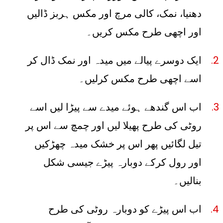
دھنیا، نمک، کالی مرچ اور مکس ہربز ڈالیں
اور اچھی طرح مکس کریں۔
ایک دوسرے پیالے میں میدہ اور نمک ڈال کر
اسے اچھی طرح مکس کرلیں۔
اب اس گندھے ہوئے میدے سے پیڑا لیں اسے
روٹی کی طرح پھیلا لیں اور چمچ سے اس پر
تیل لگائیں پھر اس پر خشک میدہ چھڑکیں
اور رول کرکے دوبارہ پیڑے جیسی شکل
بنالیں۔
اب اس پیڑے کو دوبارہ روٹی کی طرح