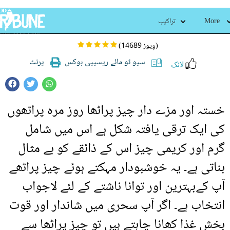
چیز پراٹھا
More
تراکیب
(14689 وِیوز)
سیو ٹو مائے ریسیپی بوکس
پرنٹ
لائک
خستہ اور مزے دار چیز پراٹھا روز مرہ پراٹھوں
کی ایک ترقی یافتہ شکل ہے اس میں شامل
گرم اور کریمی چیز اس کے ذائقے کو بے مثال
بناتی ہے۔ یہ خوشبودار مہکتے ہوئے چیز پراٹھے
آپ کےبہترین اور توانا ناشتے کے لئے لاجواب
انتخاب ہے۔ اگر آپ سحری میں شاندار اور قوت
بخش غذا کھانا چاہتے ہیں تو چیز پراٹھا سے