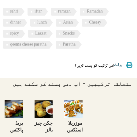
sehri
iftar
ramzan
Ramadan
dinner
lunch
Asian
Cheesy
spicy
Lazzat
Snacks
qeema cheese paratha
Paratha
پرنٹ
اس ترکیب کو پسند کریں؟
متعلقہ ترکیبیں - آپ بھی پسند کر سکتے ہیں
موزریلا
چکن چیز
بریڈ
اسٹکس
بالز
پاکٹس