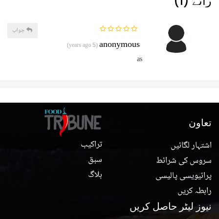
رائے (1)
جواب
anonymous
(5 years ago)
as
تعاون
تراکیب
اشتہار لگائیں
سبق
سروس کی شرائط
بلاگ
پرائیویسی پالیسی
رابطہ کریں
نیوز لیٹر حاصل کریں