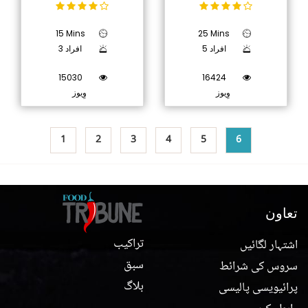
15 Mins
25 Mins
5 افراد
3 افراد
15030
16424
وِیوز
وِیوز
1
2
3
4
5
6
تعاون
تراکیب
اشتہار لگائیں
سبق
سروس کی شرائط
بلاگ
پرائیویسی پالیسی