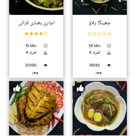
جھینگا پلاؤ
اچاری بھنڈی فرائی
15 Min
35 Min
6 افراد
4 افراد
20395
18582
وِیوز
وِیوز