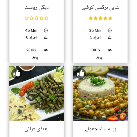
شاہی نرگسی کوفتے
دیگی روسٹ
45 Min
35 Min
5 افراد
6 افراد
23192
18106
وِیوز
وِیوز
ہرا مسالہ چھولے
بھنڈی فرائی