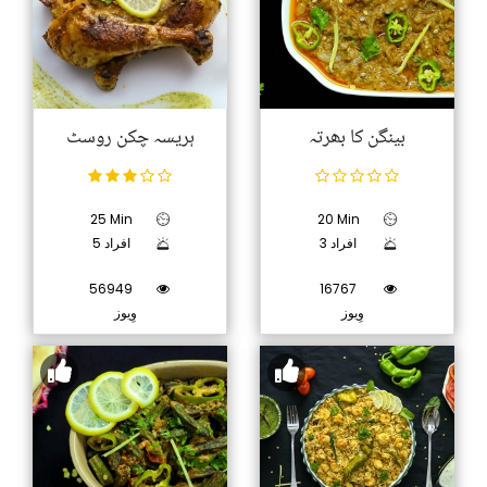
بینگن کا بھرتہ
ہریسہ چکن روسٹ
25 Min
20 Min
3 افراد
5 افراد
56949
16767
وِیوز
وِیوز