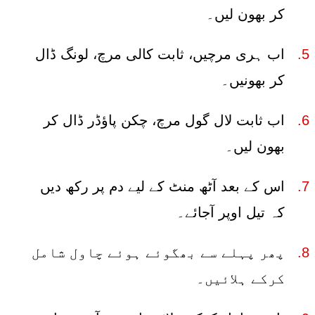
کر بھون لیں۔
اب ہری مرچیں، ثابت کالی مرچ، لونگ ڈال
کر بھونیں۔
اب ثابت لال گول مرچ، چکن پاؤڈر ڈال کر
بھون لیں۔
اس کے بعد آٹھ منٹ کے لیے دم پر رکھ دیں
کہ تیل اوپر آجائے۔
پھر پہلے سے بھگوئے ہوئے چاول شامل
کرکے ہلائیں۔