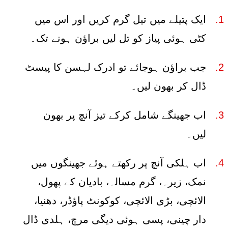
ایک پتیلے میں تیل گرم کریں اور اس میں
کٹی ہوئی پیاز کو تل لیں براؤن ہونے تک۔
جب براؤن ہوجائے تو ادرک لہسن کا پیسٹ
ڈال کر بھون لیں۔
اب جھینگے شامل کرکے تیز آنچ پر بھون
لیں۔
اب ہلکی آنچ پر رکھتے ہوئے جھینگوں میں
نمک، زیرہ، گرم مسالہ، بادیان کے پھول،
الائچی، بڑی الائچی، کوکونٹ پاؤڈر، دھنیا،
دار چینی، پسی ہوئی دیگی مرچ، ہلدی ڈال