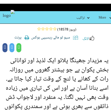
جھینگا پلاؤ
More
تراکیب
(18578 وِیوز)
سیو ٹو مائے ریسیپی بوکس
پرنٹ
لائک
یہ مزیدار جھینگا پلائو ایک لذیذ اور توانائی
بخش پکوان ہے جو بیشتر گھروں میں روزانہ
رات کے کھانے یا لنچ کے وقت تیار کیا جاتا ہے۔
اسے بنانا آسان ہے اور اس کی تیاری میں زیادہ
وقت بھی نہیں لگتا۔ یہ منفرد اور لاجواب ڈش
ذائقوں سے بھری ہوئی ہے اور سمندری پکوانوں