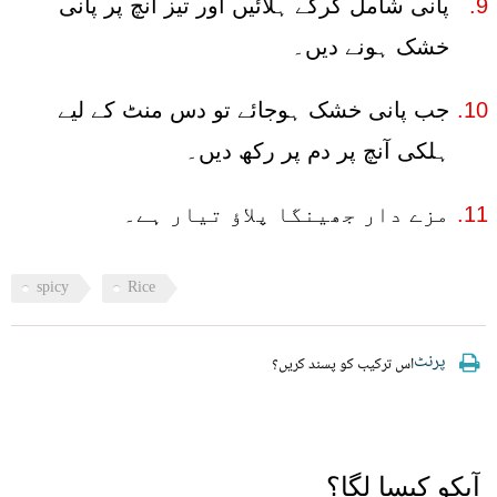
پانی شامل کرکے ہلائیں اور تیز آنچ پر پانی
خشک ہونے دیں۔
جب پانی خشک ہوجائے تو دس منٹ کے لیے
ہلکی آنچ پر دم پر رکھ دیں۔
مزے دار جھینگا پلاؤ تیار ہے۔
spicy
Rice
پرنٹ
اس ترکیب کو پسند کریں؟
آپکو کیسا لگا؟