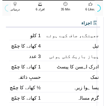
6 Likes
35 Min
6 افراد
درمیانی
اجزاء
جھینگے، صاف کیے ہوئے
1 کلو
تیل
4 کھانے کا چمّچ
پیاز باریک کٹی ہوئی
3 عدد
ادرک لہسن کا پیسٹ
1 کھانے کا چمّچ
نمک
حسبِ ذائقہ
پسا ہوا زیرہ
½ کھانے کا چمّچ
گرم مسالہ
1 کھانے کا چمّچ