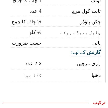
لونگ
1 چائے کا چمچ
ثابت گول مرچ
4 عدد
چکن پاؤڈر
½ چائے کا چمچ
چاول بھیگے ہوئے
½ کلو
پانی
حسبِ ضرورت
گارنش کے لیے:
ہری مرچیں
2-3 عدد
دھنیا
کٹا ہوا
ترکیب