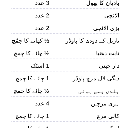
بادیان کا پھول
3 عدد
الائچی
2 عدد
بڑی الائچی
2 عدد
ناریل کے دودھ کا پاوڈر
½ کھانے کا چمّچ
ثابت دھنیا
½ چائے کا چمچ
دار چینی
1 اسٹک
دیگی لال مرچ پاوڈر
1 چائے کا چمچ
ہلدی پسی ہوئی
½ چائے کا چمچ
ہری مرچیں
4 عدد
کالی مرچ
1 چائے کا چمچ