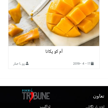
آم کو پکانا
17 - 4 -2019
زوہا جبار
تعاون
تراکیب
اشتہار لگائیں