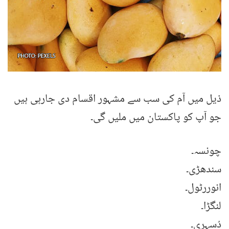
ذیل میں آم کی سب سے مشہور اقسام دی جارہی ہیں
جو آپ کو پاکستان میں ملیں گی۔
چونسہ۔
سندھڑی۔
انوررٹول۔
لنگڑا۔
دُسہری۔