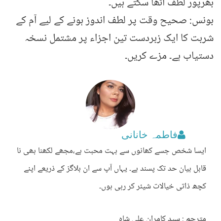
بھرپور لطف اٹھا سکتے ہیں۔
بونس: صحیح وقت پر لطف اندوز ہونے کے لیے آم کے
شربت کا ایک زبردست تین اجزاء پر
مشتمل نسخہ
دستیاب ہے۔ مزے کریں۔
فاطمہ خانانی
ایسا شخص جسے کھانوں سے بہت محبت ہے،مجھے لکھنا بھی نا
قابل بیان حد تک پسند ہے۔ یہاں آپ سے ان بلاگز کے ذریعے اپنے
کچھ ذاتی خیالات شیئر کر رہی ہوں۔
مترجم : سید کامران علی شاہ