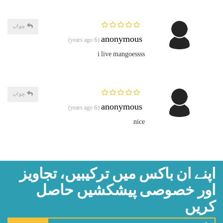
جواب
anonymous
(6 years ago)
i live mangoessss
جواب
anonymous
(6 years ago)
nice
اپنے ان باکس میں ترکیبیں، تجاویز
اور خصوصی پیشکشیں حاصل
کریں