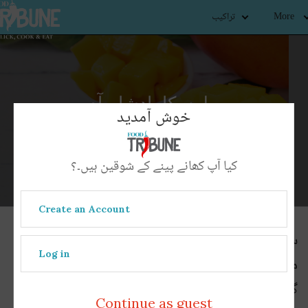
More
تراکیب
پھلوں کا بادشاہ آم
خوش آمدید
کیا آپ کھانے پینے کے شوقین ہیں۔؟
Create an Account
سب پھلوں کے بادشاہ کو سلام کریں! آخرِ کار آموں کا
Log in
موسم آ گیا ہے اور پاکستان میں اور پاکستان کے ارد
گرد رہنے والے تمام لوگوں کا انتظار ختم ہوگیا ہے۔
Continue as guest