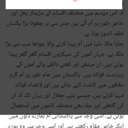
پاکستان میں گرمیوں کے موسم کا مطلب یہ بھی ہے
کہ اس موسم میں مختلف اقسام کے مزیدار پھل اور
خاص طور پر آم آتے ہیں جس سے ہر چھوتا بڑا یکساں
لطف اندوز ہوتا ہے۔
ہمارا ملک دنیا میں آم پیدا کرنے والا چوتھا سب سے بڑا
ملک ہے، جہاں آموں کی سیکڑوں اقسام گھر گھر پیدا
ہوتی ہیں۔ ان میٹھے اور کھٹے ذائقے والے آموں کے
زبردست فوائد ہیں۔ پاکستان میں عام طور پر آم گرم
علاقوں میں کاشت کیے جاتے ہیں اور لاتعداد فوائد
مہیا کرتے ہیں، جیسے پتے، چھال اور یہاں تک کہ ان
کی گٹھلی اور جلد بھی مختلف کاموں میں استعمال
ہوتی ہے۔ اسی وجہ سے پاکستانی آم ہمارے دلوں میں
ایک خاص مقام رکھتے ہیں اور اسی وجہ سے وہ پوری