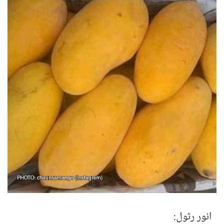
انور رٹول: