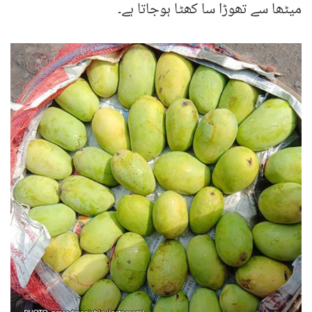
میٹھا سے تھوڑا سا کھٹا ہوجاتا ہے۔