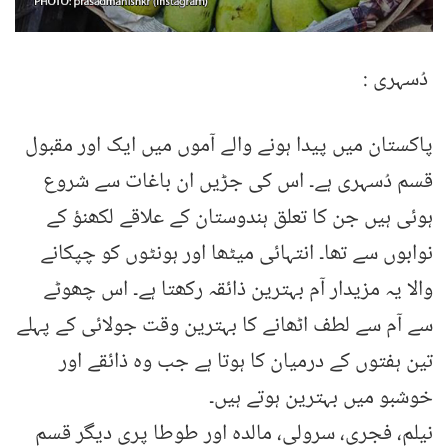
دُسہری :
پاکستان میں پیدا ہونے والے آموں میں ایک اور مقبول
قسم دُسہری ہے۔ اس کی جڑیں ان باغات سے شروع
ہوئی ہیں جن کا تعلق ہندوستان کے علاقے لکھنؤ کے
نوابوں سے تھا۔ انتہائی میٹھا اور ہونٹوں کو چپکانے
والا یہ مزیدار آم بہترین ذائقہ رکھتا ہے۔ اس چھوٹے
سے آم سے لطف اٹھانے کا بہترین وقت جولائی کے پہلے
تین ہفتوں کے درمیان کا ہوتا ہے جب وہ ذائقے اور
خوشبو میں بہترین ہوتے ہیں۔
نیلم، فجری، سرولی، مالدہ اور طوطا پری دیگر قسم