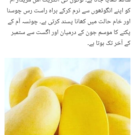
ساتھ کھایا جاتا ہے۔ لوگوں کی اکثریت اس مزیدار آم
کو اپنے انگوٹھوں سے نرم کرکے براہ راست رس چوسنا
اور خام حالت میں کھانا پسند کرتی ہے۔ چونسہ آم کے
پکنے کا موسم جون کے درمیان اور اگست سے ستمبر
کے آخر تک ہوتا ہے۔