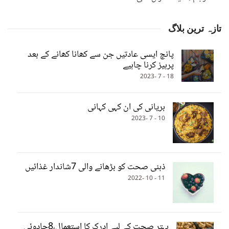
تازہ ترین بلاگ
پانچ ایسی عادتیں جن سے کھانا کھانے کے بعد
پرہیز کرنا چاہیے
18 - 7 -2023
بریانی کی ان کہی کہانی
10 - 7 -2023
ذہنی صحت کو بڑھانے والی 7شاندار غذائیں
11 - 10 -2022
بہتر صحت کے لیے ادرک کا استعمال،8جادوئی