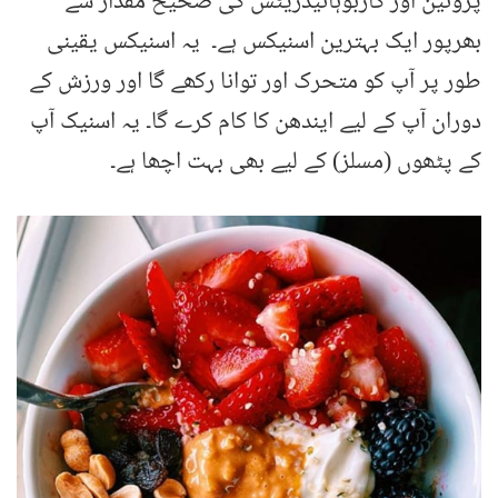
پروٹین اور کاربوہائیڈریٹس کی صحیح مقدار سے
بھرپور ایک بہترین اسنیکس ہے۔ یہ اسنیکس یقینی
طور پر آپ کو متحرک اور توانا رکھے گا اور ورزش کے
دوران آپ کے لیے ایندھن کا کام کرے گا۔ یہ اسنیک آپ
کے پٹھوں (مسلز) کے لیے بھی بہت اچھا ہے۔