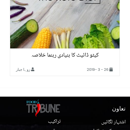
کیٹو ڈائیٹ کا بنیادی رہنما خلاصہ
26 - 3 -2019
زوہا جبار
تعاون
تراکیب
اشتہار لگائیں