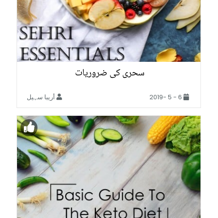
سحری کی ضروریات
6 - 5 -2019
أريبا سہیل