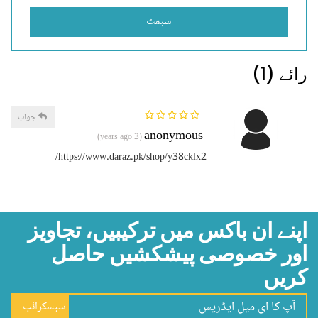
سبمٹ
رائے (1)
جواب
anonymous
(3 years ago)
https://www.daraz.pk/shop/y38cklx2/
اپنے ان باکس میں ترکیبیں، تجاویز
اور خصوصی پیشکشیں حاصل
کریں
سبسکرائب