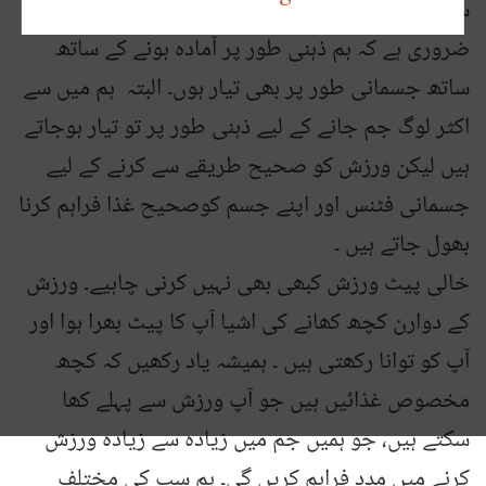
سے زیادہ فائدہ حاصل ہو۔ اس کے حصول کے لیے
ضروری ہے کہ ہم ذہنی طور پر آمادہ ہونے کے ساتھ
ساتھ جسمانی طور پر بھی تیار ہوں۔ البتہ ہم میں سے
اکثر لوگ جم جانے کے لیے ذہنی طور پر تو تیار ہوجاتے
ہیں لیکن ورزش کو صحیح طریقے سے کرنے کے لیے
جسمانی فٹنس اور اپنے جسم کوصحیح غذا فراہم کرنا
بھول جاتے ہیں ۔
خالی پیٹ ورزش کبھی بھی نہیں کرنی چاہیے۔ ورزش
کے دوارن کچھ کھانے کی اشیا آپ کا پیٹ بھرا ہوا اور
آپ کو توانا رکھتی ہیں ۔ ہمیشہ یاد رکھیں کہ کچھ
مخصوص غذائیں ہیں جو آپ ورزش سے پہلے کھا
سکتے ہیں، جو ہمیں جم میں زیادہ سے زیادہ ورزش
کرنے میں مدد فراہم کریں گی۔ ہم سب کی مختلف