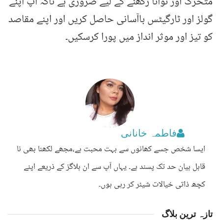
متحرک اور توانا رکھنے کے لیے ضروری ہے تاکہ آپ اپنے
گولز اور ٹارگیٹس باآسانی حاصل کریں اور اپنے مقاصد
کو تیز اور موثر انداز میں پورا کرسکیں۔
فاطمہ خانانی
ایسا شخص جسے کھانوں سے بہت محبت ہے،مجھے لکھنا بھی نا
قابل بیان حد تک پسند ہے۔ یہاں آپ سے ان بلاگز کے ذریعے اپنے
کچھ ذاتی خیالات شیئر کر رہی ہوں۔
تازہ ترین بلاگ