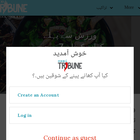
More
تراکیب
ورزش سے پہلے
کھانے کے لیے7 صحت
خوش آمدید
مند غذائیں
کیا آپ کھانے پینے کے شوقین ہیں۔؟
Create an Account
ورزش سے پہلے مناسب غذا لینا نسبتاً ضروری کام ہے
Log in
تاکہ آپ ورزش کے دوران توانائی اور طاقت محسوس
کرسکیں۔۔ ہم سب چاہتے ہیں کہ ورزش سے ہمیں زیادہ
Continue as guest