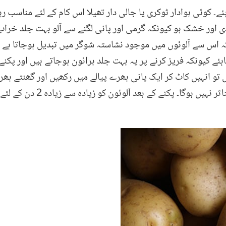
اہئے۔ کوئی ہوادار ٹوکری یا جالی دار تھیلا اس کام کے لئے مناسب 
ڈی اور خشک ہو کیونکہ گرمی اور پانی لگنے سے آلو بہت جلد خرا
کہ اس سے آلوئوں میں موجود نشاستہ شوگر میں تبدیل ہوجاتا ہے 
ئے کیونکہ فریز کرنے پر یہ بہت جلد برائون ہوجاتے ہیں اور پکنے 
ں تو انہیں کاٹ کر ایک پانی بھرے پیالے میں رکھیں اور گھنٹے بھ
 بعد آلوئون کو زیادہ سے زیادہ 2 دن کے لئے فریج میں محفوظ رکھا جاسکتا ہے۔