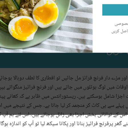
 خصوصی
اصل کریں
 کریں
اور مزے دار فرنچ فرائز مل جائیں تو افطاری کا لطف دوبالا ہوجائ
ات میں لوگ ہوٹلوں میں جاتے ہیں اور فرنچ فرائیز منگواتے ہیں ظ
زا شامل ہوسکتے ہیں۔ ریسٹورانٹس میں ظاہر ہے کہ کھانے پینے
 پہلے سے ہی کاٹ کر منجمد کر لیا جاتا ہے۔ جس کے نتیجے میں 
 اس کے توانائی بخش اجزا بھی زائل ہوجاتے ہیں۔ اس لئے ہم آپ کو
ے گھر پرفرنچ فرائیز بنانا اور پکانا سیکھ لیا تو آپ کو اندازہ ہوگا