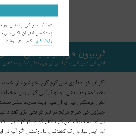
فوڈ ٹریبیون کی اپڈیٹس اور
پیشکشیں اپنے ان باکس میں ح
رابطہ کریں
کسی بھی وقت .
ٹریبیون فوڈ ایپلیکیشن حاصل
اپنے آئی فون،آئی پیڈ، ایپل ٹی وی، ینڈرائیڈ پر دیکھیں
اگر آپ کو افطاری میں گرم گرم، خوشبو دار، خستہ 
ٹھنڈا مشروب بھی ہو تو کیا ہی کہنے ہیں۔ مختلف اوق
بھی ہوسکتی ہیں یا ان میں بہت سارے مضر صحت اج
چیزوں کی طرح فرنچ فرائیز کو بھی بڑی تعداد میں
ہے اور نہ صرف اس کے ذائقے کو متاثر کرتا ہے بلکہ
اور اپنے پیاروں کو کھلائیں، یاد رکھیں اگر آپ نے اپن