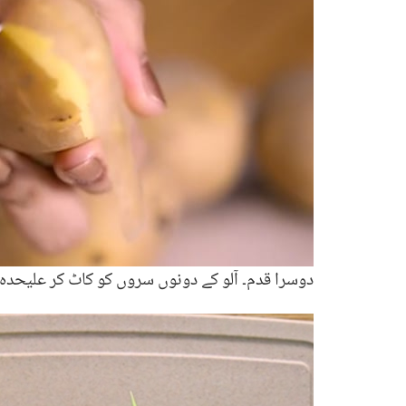
دوسرا قدم۔ آلو کے دونوں سروں کو کاٹ کر علیحدہ