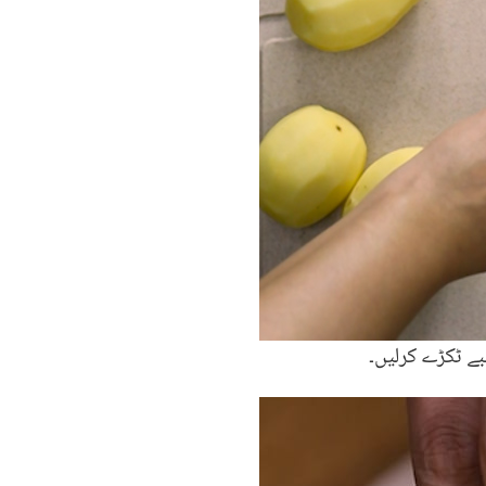
مبے ٹکڑے کرلیں۔