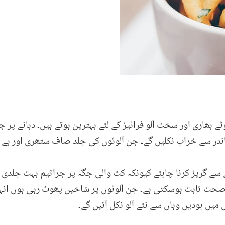
ے بھاری اور سخت آلو فرائیز کے لئے بہترین ہوتے ہیں۔ دبانے پر 
 اندر سے خراب نکلیں گے۔ جن آلوئوں کی جلد صاف ستھری اور بے 
ے سے گریز کرنا چاہئے کیونکہ کٹ والی جگہ پر جراثیم بہت جلدی 
 ثابت ہوسکتی ہے۔ جن آلوئوں پر شاخیں پھوٹ رہی ہوں انہیں ز
 میں بودیں وہاں سے نئے آلو نکل آئیں گے۔