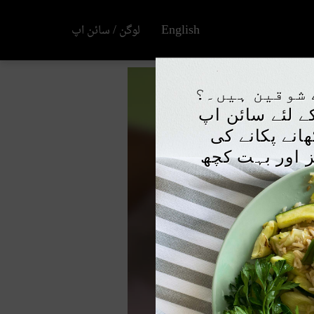
English
لوگن / سائن اپ
×
 شوقین ہیں۔؟
کے لئے سائن اپ
انے پکانے کی
ز اور بہت کچھ
Play
Video