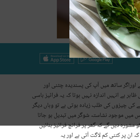
ے اوراگر ساتھ میں آپ کی پسندیدہ چٹنی اور
اہر ہے انہیں اندازہ نہیں ہوتا کہ یہ فرائیز باسی
 کی چیزوں کی طلب زیادہ ہوتی ہے تو وہاں دیگر
اس میں موجود نشاستہ شوگر میں تبدیل ہو جاتا
 مشورہ دیں گے کہ گھر پر فرانچ فرائیز بنائیں
 کہ ان پر کتنی کم لاگت آتی ہے اور یہ