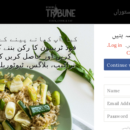
ستوراں
ہ بنیں
کیا آپ کھانے پینے کے
Log in.
ریں۔
فوڈ ٹریبیون کا رکن بننے 
C
کریں اور حاصل کریں کھ
تراکیب، بلاگس، ٹیوٹوریل
Continue 
لاگرز جنہیں فوراً 
کرنا چاہیے:
پالیسی