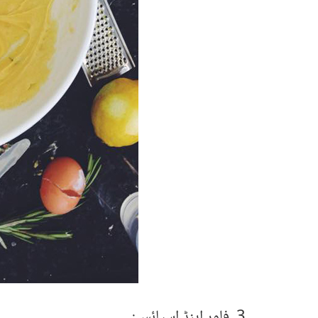
3۔ فلور اینڈ اسپائس: