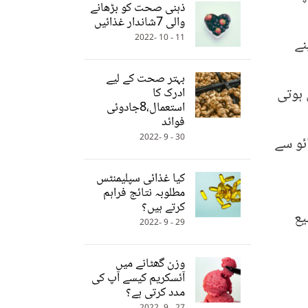
ذہنی صحت کو بڑھانے
والی 7شاندار غذائیں
11 - 10 -2022
نے
بہتر صحت کے لیے
ہوتی
ادرک کا
استعمال،8جادوئی
فوائد
30 - 9 -2022
ئو سے
کیا غذائی سپلیمنٹس
مطلوبہ نتائج فراہم
کرتے ہیں؟
یع
29 - 9 -2022
وزن گھٹانے میں
آئسکریم کیسے آپ کی
مدد کرتی ہے؟