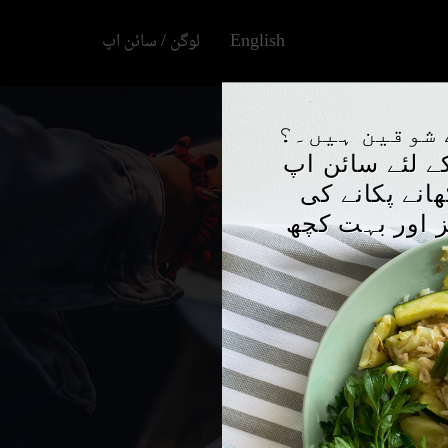
لوگن / سائن اپ
English
×
 شوقین ہیں۔؟
کے لئے سائن اپ
انے پکانے کی
ز اور بہت کچھ
فالو