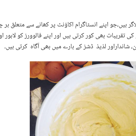
گر ہیں،جو اپنے انسٹاگرام اکاؤنٹ پر کھانے سے متعلق ہر چی
ی تقریبات بھی کور کرتی ہیں اور اپنے فالوورز کو لاہور او
، شانداراور لذیذ ڈشز کے بارے میں بھی آگاہ کرتی ہیں۔