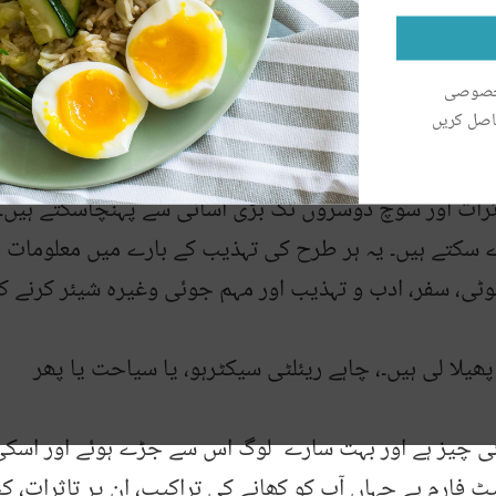
 خصوصی
اصل کریں
اثرات اور سوچ دوسروں تک بڑی آسانی سے پہنچاسکتے ہیں۔
ے سکتے ہیں۔ یہ ہر طرح کی تہذیب کے بارے میں معلومات ف
وٹی، سفر، ادب و تہذیب اور مہم جوئی وغیرہ شیئر کرنے کا
ھیلا لی ہیں۔، چاہے ریئلٹی سیکٹرہو، یا سیاحت یا پھر
نئی چیز ہے اور بہت سارے لوگ اس سے جڑے ہوئے اور اسک
یٹ فارم ہے جہاں آپ کو کھانے کی تراکیب، ان پر تاثرات، 