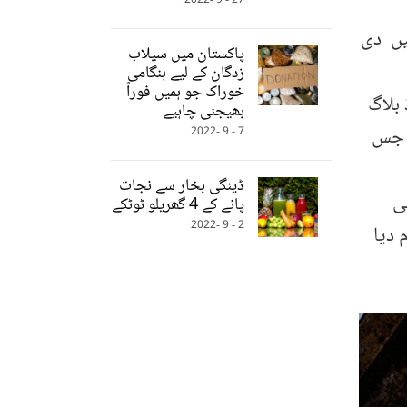
27 - 9 -2022
وڈ بلاگ دی "اسپائس اسپون" کی بانی اور مصنفہ ہیں۔ اس بلاگ کو 2011 میں دی
پاکستان میں سیلاب
زدگان کے لیے ہنگامی
خوراک جو ہمیں فوراً
 بلاگ
بھیجنی چاہیے
ں جس
7 - 9 -2022
ڈینگی بخار سے نجات
ی
پانے کے 4 گھریلو ٹوٹکے
2 - 9 -2022
 دیا