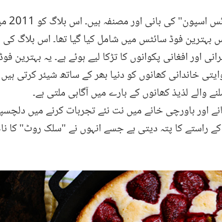
شائمہ سادات ایوارڈ یافتہ ف
ہترین فوڈ سائٹس میں شامل کیا گیا تھا۔ اس بلاگ کی
ی اور افغانی پکوانوں کا تڑکا لیے ہوئے ہے۔ یہ بہترین فوڈ
وایتی خاندانی کھانوں کو دنیا بھر کے ساتھ شیئر کرتی ہی
ے والے لذیذ کھانوں کے بارے میں آگاہی ملتی ہے۔
نے اور باورچی خانے میں نت نئے تجربات کرنے میں دلچسپ
کے راستے کا پتہ دیتی ہے جسے انہوں نے "سلک روٹ" کا نام