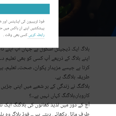
فوڈ ٹریبیون کی اپڈیٹس اور
پیشکشیں اپنے ان باکس میں ح
رابطہ کریں
کسی بھی وقت .
بلاگ ایک ڈیجیٹل اسکول ہے جہاں آپ اپنے ت
اپنے بلاگ کے ذریعے آپ کسی کو بھی تعلیم د
کرتا ہے جیسے مزیدار پکوان، صحت، تعلیم، بی
طریقہ بلاگنگ ہے۔
بلاگنگ نے زندگی کے ہر شعبے میں اپنی جڑیں پ
کاروبار،بلاگنگ کہاں نہیں ہے۔۔؟
آج کے دور میں لذیذ کھانوں کی بلاگنگ ایک 
طرف مائل دکھائی دیتے ہیں۔۔ فوڈ بلاگ وہ پل