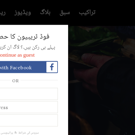
تراکیب
سبق
بلاگ
ویڈیوز
ری
فوڈ ٹریبیون کا حص
پہلے ہی رکن ہیں۔؟ لاگ ان ک
ontinue as guest
with Facebook
OR
فوڈ ب
پرائیویسی 
&
سروس کی شرائط