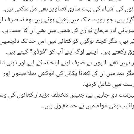
انوں کی اشیاء کی بہت ساری تصاویر بھی مل سکتی ہیں۔
رز ہیں، جو پورے ملک میں پھیلے ہوئے ہیں۔ وہ نہ صرف اپ
میزبانی اور مہمان نوازی کے شعبے میں بھی ان کا حصہ ہے۔
ے ہیں، مگر کچھ لوگوں کو کھانے میں اس حد تک دلچسپی 
ق رکھتے ہیں۔ ایسے لوگ اپنے آپ کو "فوڈی" کہتے ہیں۔
نہیں تھے۔ انہوں نے صرف اپنے اہلخانہ کے لیے اور ذہنی تنا
۔ مگر بعد میں ان کے کھانا پکانے کی انوکھی صلاحیتوں اور
رست میں شامل کردیا۔
فہرست دی جارہی ہے، جنہیں مختلف مزیدار کھانوں کی وس
تراکیب بھی عوام میں بے حد مقبول ہیں۔۔