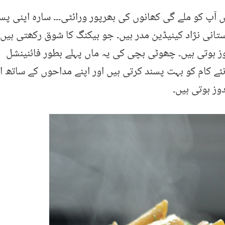
ں آپ کو ملے گی کھانوں کی بھرپور ورائٹی۔۔۔ سارہ اپنی پس
انی نژاد کینیڈین مدر ہیں۔ جو بیکنگ کا شوق رکھتی ہیں 
ز ہوتی ہیں۔ چھوٹی بچی کی یہ ماں پہلے بطور فائنینشل
نئے کام کو بہت پسند کرتی ہیں اور اپنے مداحوں کے ساتھ ا
وز ہوتی ہیں۔