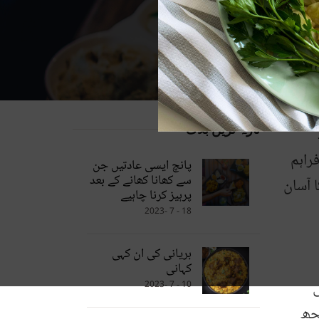
تازہ ترین بلاگ
راہم
پانچ ایسی عادتیں جن
سے کھانا کھانے کے بعد
 آسان
پرہیز کرنا چاہیے
18 - 7 -2023
بریانی کی ان کہی
کہانی
ی
10 - 7 -2023
کچھ