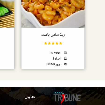
ریڈ ساس پاستہ
30 Mins
3 افراد
36159 وِیوز
تعاون