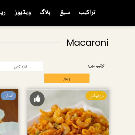
تراکیب
سبق
بلاگ
ویڈیوز
ری
Macaroni
ترتیب دیں:
تازہ ترین
وِیوز
درمیانی
آسان