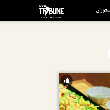
ستوراں