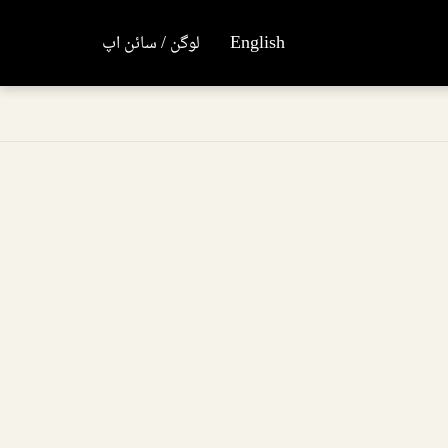
English
لوگن / سائن اپ