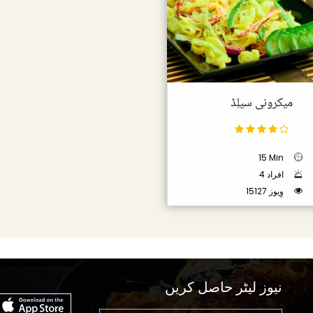
میکرونی سیلِڈ
15 Min
4 افراد
15127 وِیوز
نیوز لیٹر حاصل کریں