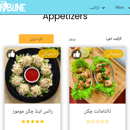
More
تراکیب
Appetizers
ترتیب دیں:
وِیوز
تازہ ترین
درمیانی
درمیانی
ڈائنامائٹ چکن
رائس اینڈ چکن موموز