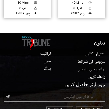
30 Mins
40 Mins
3 افراد
2 افراد
21587 وِیوز
15889 وِیوز
تعاون
تراکیب
اشتہار لگائیں
سبق
سروس کی شرائط
بلاگ
پرائیویسی پالیسی
رابطہ کریں
نیوز لیٹر حاصل کریں