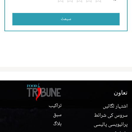
سبمٹ
تعاون
تراکیب
اشتہار لگائیں
سبق
سروس کی شرائط
بلاگ
پرائیویسی پالیسی