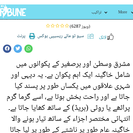
انڈا گھٹالا
More
تراکیب
(6287 وِیوز)
سیو ٹو مائے ریسیپی بوکس
پرنٹ
لائک
مشرق وسطیٰ اور برصغیر کے پکوانوں میں
شامل خاگینہ ایک اہم پکوان ہے۔ یہ دیہی اور
شہری علاقوں میں یکساں طور پر پسند کیا
جاتا ہے اور راحت بخش ہوتا ہے، اسے گرما گرم
پراٹھے یا روٹی (بریڈ) کے ساتھ کھایا جاتا ہے۔
انتہائی مختصر اجزاء کے ساتھ تیار ہونے والا
خاگینہ عام طور پر ناشتے کے طور پر لیا جاتا