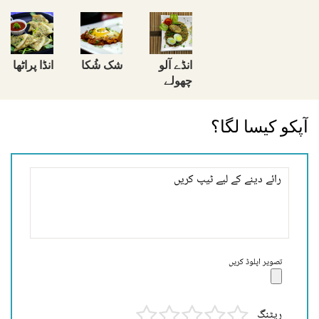
انڈے آلو
شک شُکا
انڈا پراٹھا
چھولے
آپکو کیسا لگا؟
تصویر اپلوڈ کریں
ریٹنگ