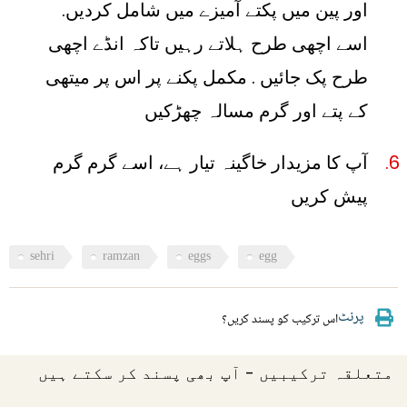
اور پین میں پکتے آمیزے میں شامل کردیں.
اسے اچھی طرح ہلاتے رہیں تاکہ انڈے اچھی
طرح پک جائیں . مکمل پکنے پر اس پر میتھی
کے پتے اور گرم مسالہ چھڑکیں
آپ کا مزیدار خاگینہ تیار ہے، اسے گرم گرم
پیش کریں
sehri
ramzan
eggs
egg
پرنٹ
اس ترکیب کو پسند کریں؟
متعلقہ ترکیبیں - آپ بھی پسند کر سکتے ہیں