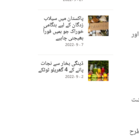
27 - 9 -2022
پاکستان میں سیلاب
زدگان کے لیے ہنگامی
خوراک جو ہمیں فوراً
ور
بھیجنی چاہیے
7 - 9 -2022
ڈینگی بخار سے نجات
پانے کے 4 گھریلو ٹوٹکے
2 - 9 -2022
شت
طرح