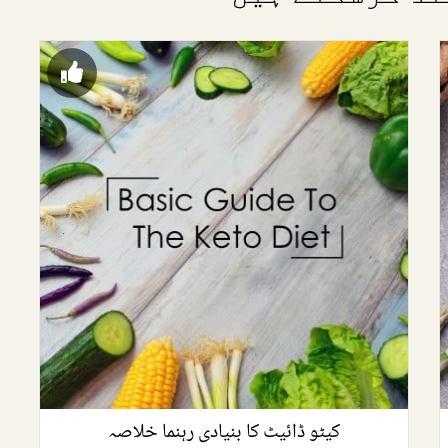
کیٹو ڈائیٹ کا بنیادی رہنما خلاصہ