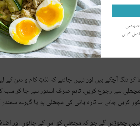
 خصوصی
اصل کریں
کر تنگ آچکے ہیں اور نہیں جانتے کہ لذتِ کام و دہن کے لی
 کہ مچھلی سے رجوع کریں۔ تاہم صرف اسٹور سے جا کر سب ک
ور کریں چاہے یہ تازہ پانی کی مچھلی ہو یا گہرے سمندر 
یلا نہیں چھوڑیں گے جو کہ مچھلی کو اس کے چانوں اور اضاف