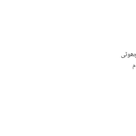
چھوٹی
م