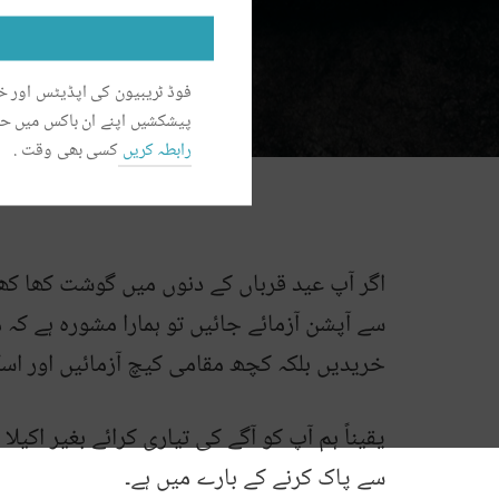
فوڈ ٹریبیون کی اپڈیٹس اور
پیشکشیں اپنے ان باکس میں ح
رابطہ کریں
کسی بھی وقت .
اگر آپ عید قرباں کے دنوں میں گوشت کھا کھا 
سے آپشن آزمائے جائیں تو ہمارا مشورہ ہے
خریدیں بلکہ کچھ مقامی کیچ آزمائیں اور اسک
یقیناً ہم آپ کو آگے کی تیاری کرائے بغیر اک
سے پاک کرنے کے بارے میں ہے۔