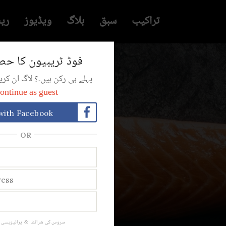
تراکیب
سبق
بلاگ
ویڈیوز
ری
فوڈ ٹریبیون کا حص
پہلے ہی رکن ہیں۔؟ لاگ ان ک
ontinue as guest
with Facebook
OR
مچ
سروس کی شرائط
&
پرائیویسی 