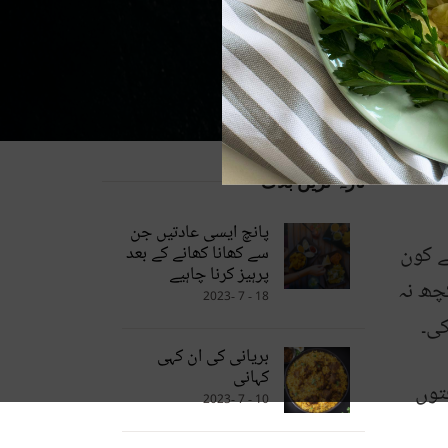
تازہ ترین بلاگ
پانچ ایسی عادتیں جن
ے کون
سے کھانا کھانے کے بعد
پرہیز کرنا چاہیے
چھ نہ
18 - 7 -2023
کی۔
بریانی کی ان کہی
کہانی
توں
10 - 7 -2023