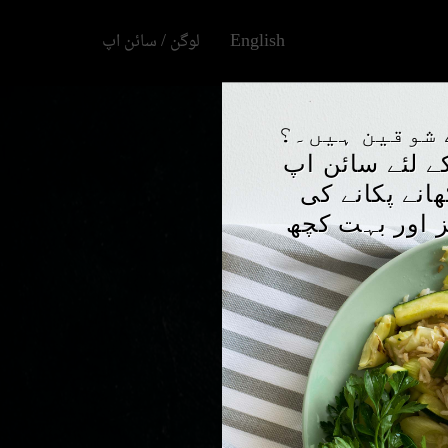
English
لوگن / سائن اپ
×
 شوقین ہیں۔؟
کے لئے سائن اپ
انے پکانے کی
ز اور بہت کچھ
ر