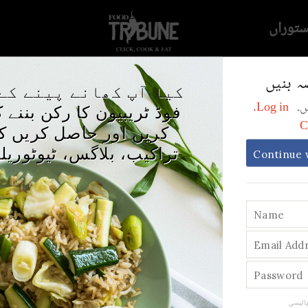
ستوراں
ہ بنیں
کیا آپ کھانے پینے کے
ریں۔
Log in.
فوڈ ٹریبیون کا رکن بننے 
C
کریں اور حاصل کریں کھ
تراکیب، بلاگس، ٹیوٹوریل
Continue 
ھلی کی صفائی او
چھلائی
پالیسی