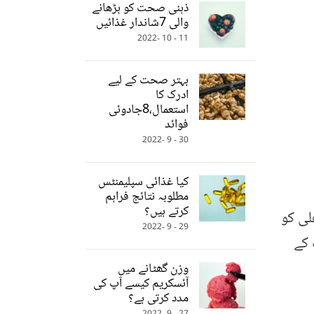
ذہنی صحت کو بڑھانے
والی 7شاندار غذائیں
11 - 10 -2022
بہتر صحت کے لیے
ادرک کا
استعمال،8جادوئی
فوائد
30 - 9 -2022
کیا غذائی سپلیمنٹس
مطلوبہ نتائج فراہم
کرتے ہیں؟
لی کو
29 - 9 -2022
 کے
وزن گھٹانے میں
آئسکریم کیسے آپ کی
مدد کرتی ہے؟