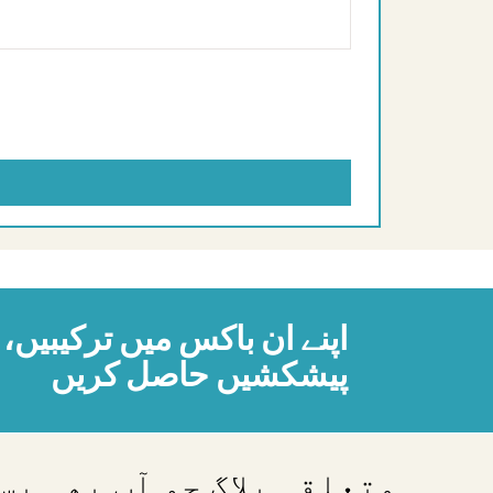
اپنے ان باکس میں ترکیبیں
پیشکشیں حاصل کریں
متعلقہ بلاگ جو آپ بھی پ