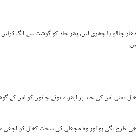
ھار چاقو یا چھری لیں، پھر جلد کو گوشت سے الگ کرلیں ا
ں۔
ال یعنی اس کی جلد پر ابھرے ہوئے چانوں کو اس کے گو
اچھی طرح لگی ہو اور وہ مچھلی کی سخت کھال کو اچھی 