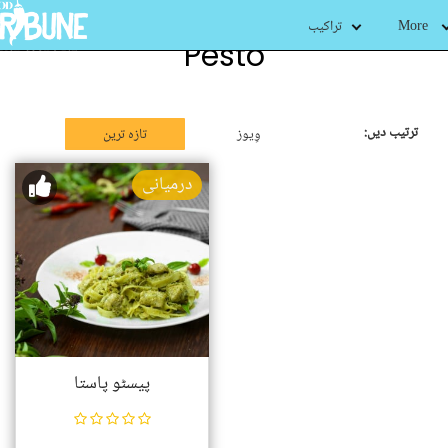
More
تراکیب
Pesto
ترتیب دیں:
وِیوز
تازہ ترین
درمیانی
پیسٹو پاستا