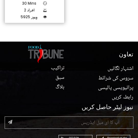
30 Mins
2 افراد
5925 وِیوز
تعاون
تراکیب
اشتہار لگائیں
سبق
سروس کی شرائط
بلاگ
پرائیویسی پالیسی
رابطہ کریں
نیوز لیٹر حاصل کریں