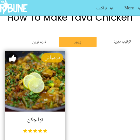
More
تراکیب
How To Make Tava Chicken
ترتیب دیں:
وِیوز
تازہ ترین
درمیانی
توا چکن