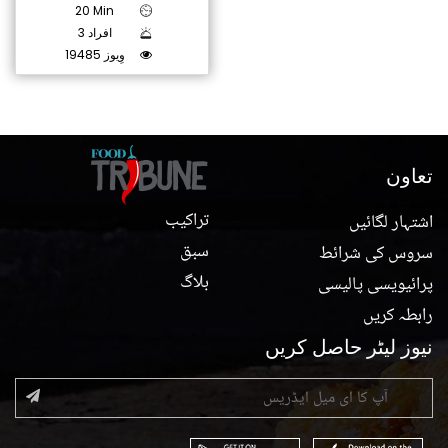
20 Min
3 افراد
19485 وِیوز
تعاون
تراکیب
اشتہار لگائیں
سبق
سروس کی شرائط
بلاگ
پرائیویسی پالیسی
رابطہ کریں
نیوز لیٹر حاصل کریں