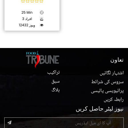
25 Min
3 افراد
12432 وِیوز
تعاون
تراکیب
اشتہار لگائیں
سبق
سروس کی شرائط
بلاگ
پرائیویسی پالیسی
رابطہ کریں
نیوز لیٹر حاصل کریں