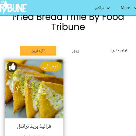
More
تراکیب
Fried Bread Trifle By Food
Tribune
ترتیب دیں:
وِیوز
تازہ ترین
درمیانی
فرائیڈ بریڈ ٹرائفل