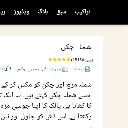
تراکیب
سبق
بلاگ
ویڈیوز
ری
شملہ چکن
(15154 وِیوز)
پرنٹ
سیو ٹو مائے ریسیپی بوکس
لائ
شملہ مرچ اور چکن کو مکس کر کے لذی
جسے شملہ چکن کہتے ہیں۔ یہ ایک تو
کا کھانا ہے۔ پالک کا اپنا جوسی مزہ
رکھتا ہے. اس ڈش کو چاول اور نان 
ہے۔