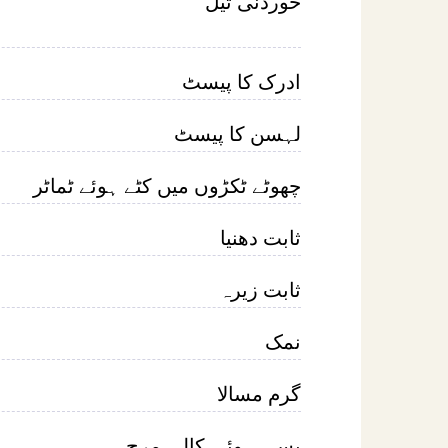
خوردنی تیل
ادرک کا پیسٹ
لہسن کا پیسٹ
چھوٹے ٹکڑوں میں کٹے ہوئے ٹماٹر
ثابت دھنیا
ثابت زیرہ
نمک
گرم مسالا
پسی ہوئی کالی مرچ