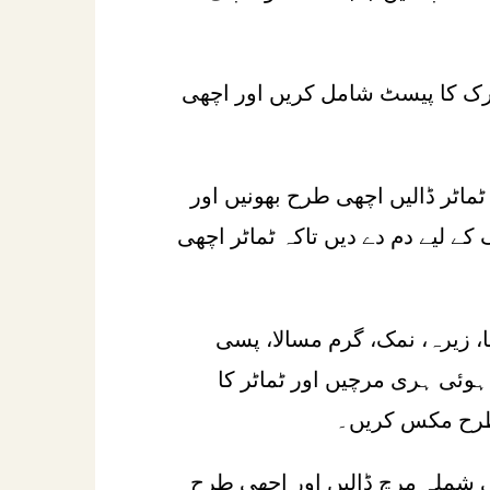
ک کا پیسٹ شامل کریں اور اچھی
ماٹر ڈالیں اچھی طرح بھونیں اور
 3 منٹ تک کے لیے دم دے دیں تاکہ ٹماٹر اچھی
، زیرہ، نمک، گرم مسالا، پسی
وئی ہری مرچیں اور ٹماٹر کا
طرح مکس کریں۔
 شملہ مرچ ڈالیں اور اچھی طرح