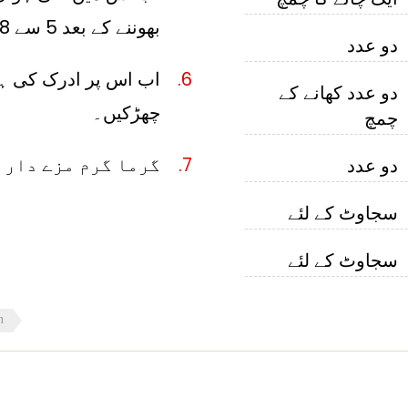
بھوننے کے بعد 5 سے 8 منٹ تک دم پر رکھ دیں۔
دو عدد
اب اس پر ادرک کی ہوائ
دو عدد کھانے کے
چھڑکیں۔
چمچ
گرما گرم مزے دار 
دو عدد
سجاوٹ کے لئے
سجاوٹ کے لئے
n