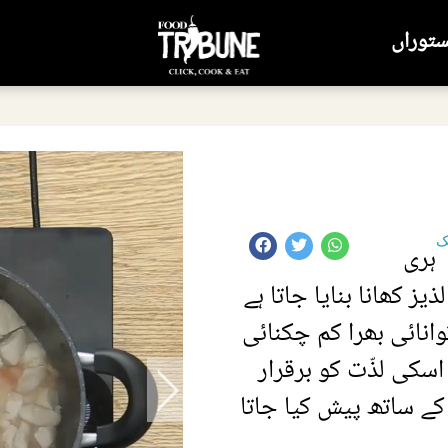
ستوراں
ک
ہری
ز کھانا بنایا جاتا ہے
انائی بھرا کم چکنائی
 اسکی لذّت کو برقرار
کے ساتھ پیش کیا جاتا