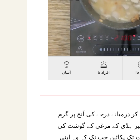
Progress
Loaded
:
:
Unmute
0%
0%
15
5 افراد
آسان
کر درمیانے درجے کی آنچ پر گرم
یر ہڈی کے مرغی کے گوشٹ کی
 تک پکائیں جب تک کہ وہ اپنی