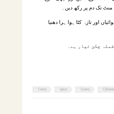
یاں اور تازہ کٹا ہوا ہرا دھنیا
شملہ چکن تیار ہے۔
Curry
spicy
Gravy
Chicke