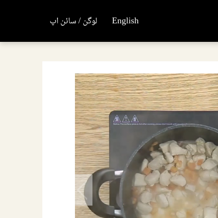
English
لوگن / سائن اپ