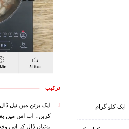
720p
Quality
 Min
8 Likes
ترکیب
ایک برتن میں تیل ڈال 
ایک کلو گرام
کریں۔ اب اس میں بغ
بوٹیاں ڈال کر اس وقت