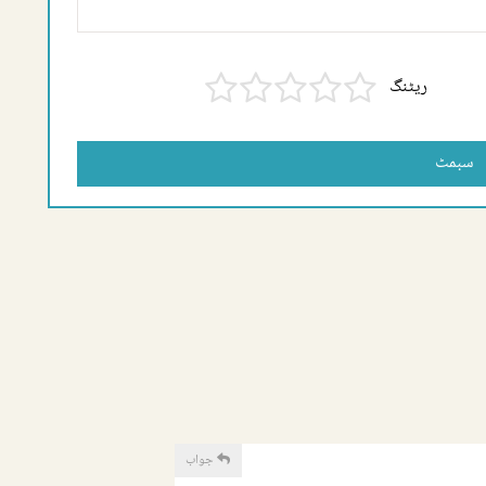
ریٹنگ
سبمٹ
جواب