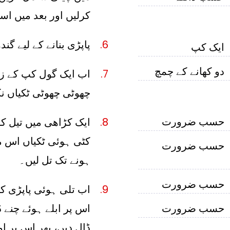
کرلیں اور بعد میں ا
پاپڑی بنانے کے لیے گن
ایک کپ
دو کھانے کے چمچ
اب ایک گول کپ کے زر
چھوٹی چھوٹی ٹکیاں نک
حسب ضرورت
ایک کڑاھی میں تیل کو
کٹی ہوئی ٹکیاں اس م
حسب ضرورت
ہونے تک تل لیں۔
حسب ضرورت
اب تلی ہوئی پاپڑی کو 
حسب ضرورت
اس پر ابلے ہوئے چنے ڈا
ڈال دیں، پھر اس پر ا