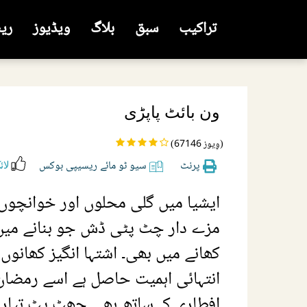
تراکیب
سبق
بلاگ
ویڈیوز
ری
ون بائٹ پاپڑی
(67146 وِیوز)
پرنٹ
سیو ٹو مائے ریسیپی بوکس
لائ
ایشیا میں گلی محلوں اور خوانچوں 
مزے دار چٹ پٹی ڈش جو بنانے میں ب
کھانے میں بھی۔ اشتہا انگیز کھانوں
انتہائی اہمیت حاصل ہے اسے رمضان 
افطاری کےساتھ بھی جھٹ پٹ تیار ک