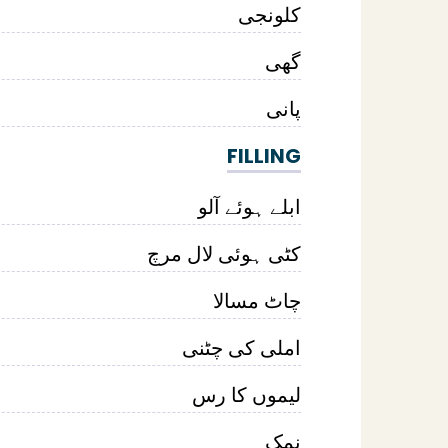
کلونجی
گھی
پانی
FILLING
ابلے ہوئے آلو
کٹی ہوئی لال مرچ
چاٹ مسالا
املی کی چٹنی
لیموں کا رس
نمک