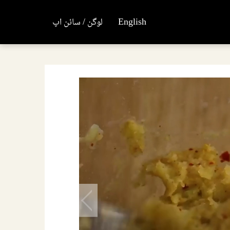
English
لوگن / سائن اپ