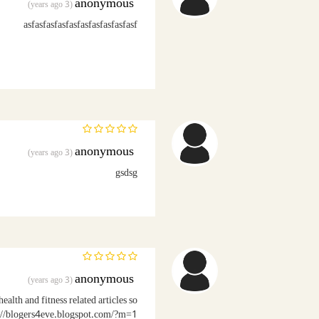
anonymous
(3 years ago)
asfasfasfasfasfasfasfasfasfasf
anonymous
(3 years ago)
gsdsg
anonymous
(3 years ago)
ealth and fitness related articles so
ps://blogers4eve.blogspot.com/?m=1