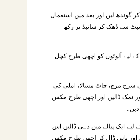
ر گوندھ لیں اور بعد میں استعمال
شیٹ سے ڈھک کر سائیڈ پر رکھ
 کے لیے آلوئوں کو اچھی طرح کچل
 سرخ مرچ، چاٹ مسالا، املی کی
ور نمک ڈالیں اور اچھی طرح مکس
دیں۔
 لیے ایک پیالے میں دہی ڈالیں اس
اور پانی ڈال کر اچھی طرح مکس