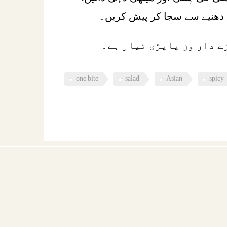
ے دھنیے سے سجا کر پیش کریں۔
ے دار ون پاپڑی تیار ہے۔
one bite
salad
Asian
spicy