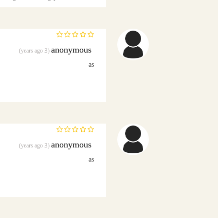
anonymous
(3 years ago)
as
anonymous
(3 years ago)
as