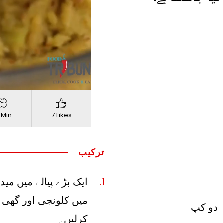
720p
Quality
 Min
7 Likes
ترکیب
ایک بڑے پیالے میں مید
میں کلونجی اور گھی
دو کپ
کرلیں۔