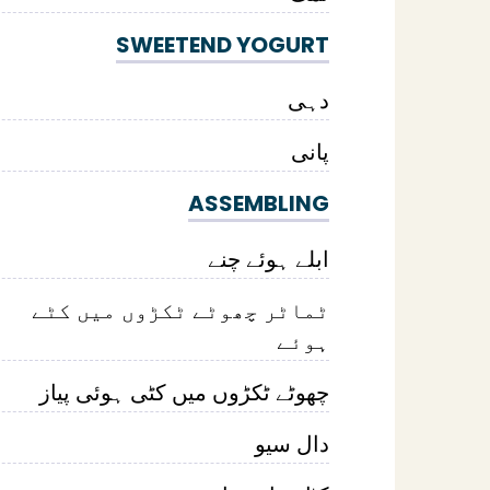
SWEETEND YOGURT
دہی
پانی
ASSEMBLING
ابلے ہوئے چنے
ٹماٹر چھوٹے ٹکڑوں میں کٹے
ہوئے
چھوٹے ٹکڑوں میں کٹی ہوئی پیاز
دال سیو