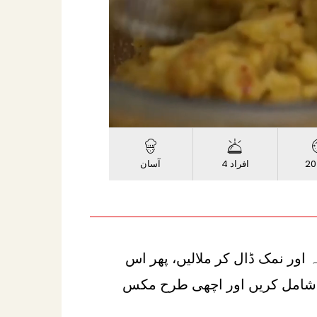
Progress
Loaded
:
:
Unmute
0%
0%
20
4 افراد
آسان
ہ اور نمک ڈال کر ملالیں، پھر اس
 شامل کریں اور اچھی طرح مکس