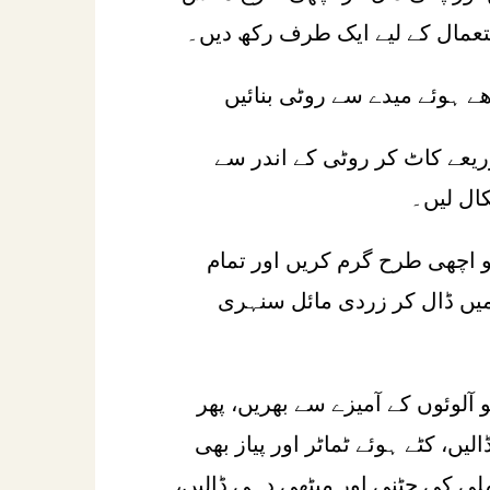
ستعمال کے لیے ایک طرف رکھ دیں۔
دھے ہوئے میدے سے روٹی بنائیں
یعے کاٹ کر روٹی کے اندر سے
ال لیں۔
 اچھی طرح گرم کریں اور تمام
یں ڈال کر زردی مائل سنہری
آلوئوں کے آمیزے سے بھریں، پھر
لیں، کٹے ہوئے ٹماٹر اور پیاز بھی
ملی کی چٹنی اور میٹھی دہی ڈالیں،