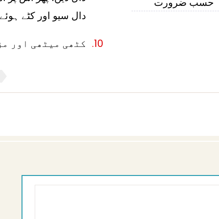
حسب ضرورت
دال سیو اور کٹے ہوئ
کٹھی میٹھی اور مز