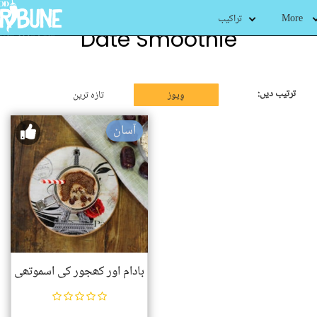
More
تراکیب
Date Smoothie
ترتیب دیں:
وِیوز
تازہ ترین
آسان
بادام اور کھجور کی اسموتھی