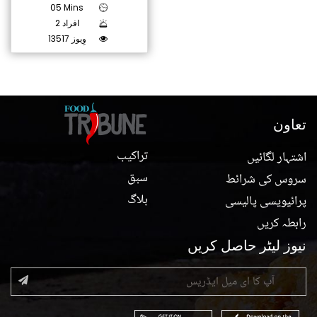
05 Mins
2 افراد
13517 وِیوز
تعاون
تراکیب
اشتہار لگائیں
سبق
سروس کی شرائط
بلاگ
پرائیویسی پالیسی
رابطہ کریں
نیوز لیٹر حاصل کریں