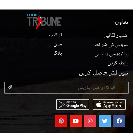
تعاون
تراکیب
اشتہار لگائیں
سبق
سروس کی شرائط
بلاگ
پرائیویسی پالیسی
رابطہ کریں
نیوز لیٹر حاصل کریں