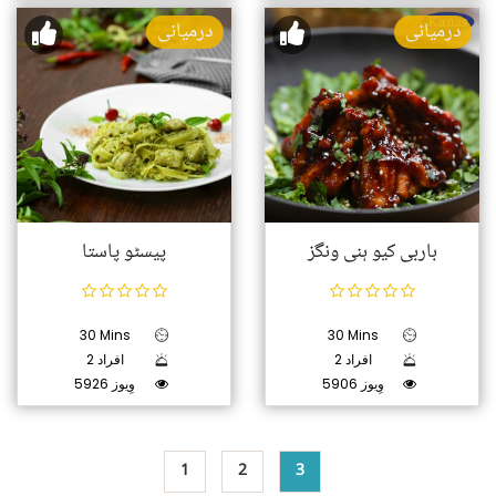
درمیانی
درمیانی
باربی کیو ہنی ونگز
پیسٹو پاستا
30 Mins
30 Mins
2 افراد
2 افراد
5906 وِیوز
5926 وِیوز
1
2
3