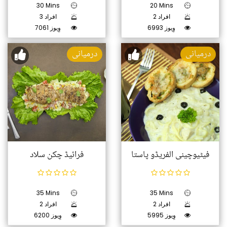
30 Mins
20 Mins
2 افراد
3 افراد
6993 وِیوز
7061 وِیوز
درمیانی
درمیانی
فیٹیوچینی الفریڈو پاستا
فرائیڈ چکن سلاد
35 Mins
35 Mins
2 افراد
2 افراد
5995 وِیوز
6200 وِیوز