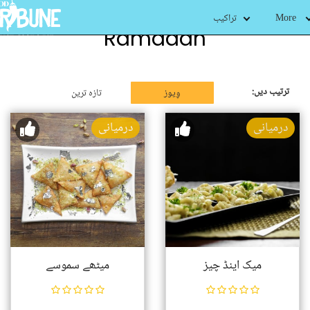
More
تراکیب
Ramadan
ترتیب دیں:
وِیوز
تازہ ترین
درمیانی
درمیانی
میک اینڈ چیز
میٹھے سموسے