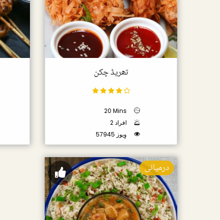
تھریڈ چکن
20 Mins
2 افراد
57945 وِیوز
درمیانی