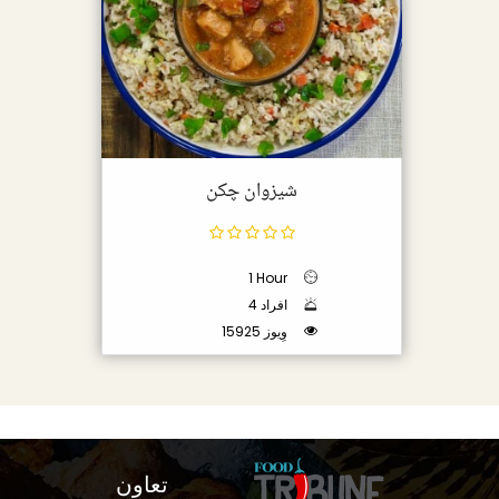
شیزوان چکن
1 Hour
4 افراد
15925 وِیوز
تعاون