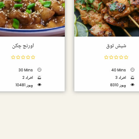
شیش توق
اورنج چکن
30 Mins
40 Mins
3 افراد
2 افراد
8310 وِیوز
10481 وِیوز