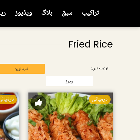
تراکیب
سبق
بلاگ
ویڈیوز
ری
Fried Rice
ترتیب دیں:
تازہ ترین
وِیوز
درمیانی
درمیانی