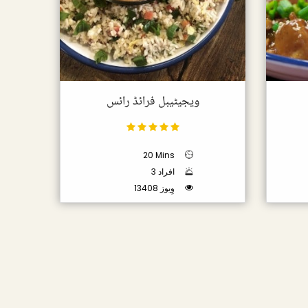
ویجیٹیبل فرائڈ رائس
20 Mins
3 افراد
13408 وِیوز