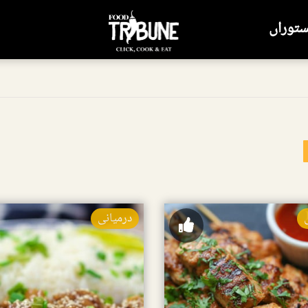
ستوراں
درمیانی