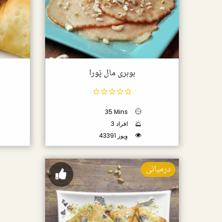
بوہری مال پُورا
35 Mins
3 افراد
43391 وِیوز
درمیانی