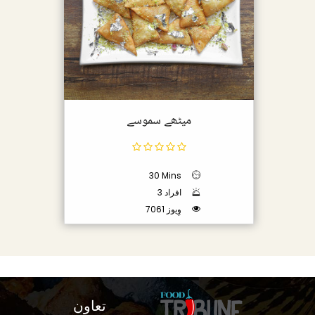
میٹھے سموسے
30 Mins
3 افراد
7061 وِیوز
تعاون