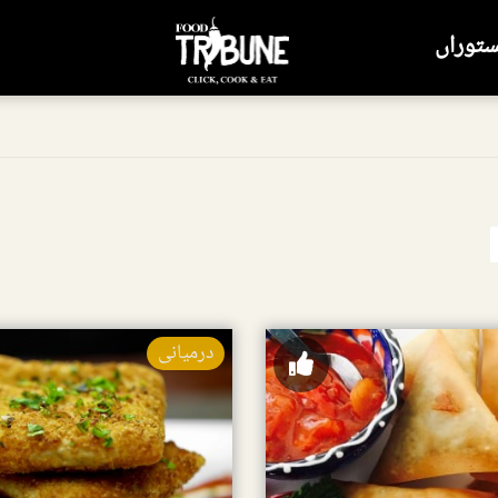
ستوراں
درمیانی