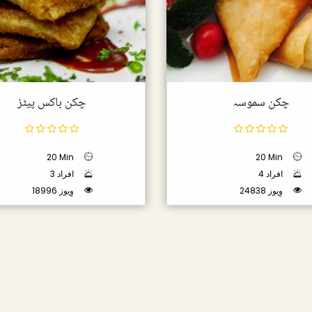
چکن سموسہ
چکن باکس پیٹز
20 Min
20 Min
4 افراد
3 افراد
24838 وِیوز
18996 وِیوز