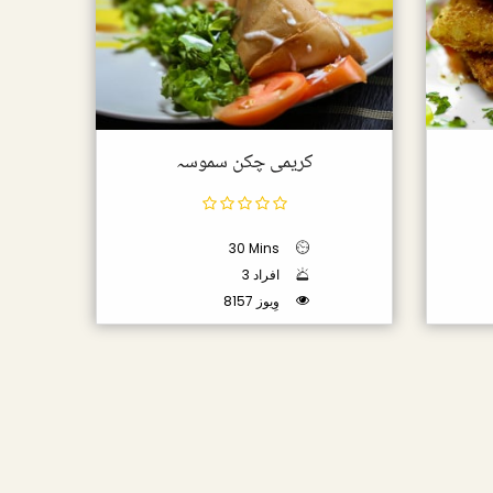
کریمی چکن سموسہ
30 Mins
3 افراد
8157 وِیوز