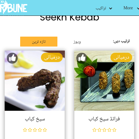
More
تراکیب
Seekh Kebab
ترتیب دیں:
وِیوز
تازہ ترین
درمیانی
درمیانی
فرائڈ سیخ کباب
سیخ کباب