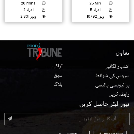
20 mins
25 Min
5 افراد
2 افراد
10792 وِیوز
21301 وِیوز
تعاون
تراکیب
اشتہار لگائیں
سبق
سروس کی شرائط
بلاگ
پرائیویسی پالیسی
رابطہ کریں
نیوز لیٹر حاصل کریں