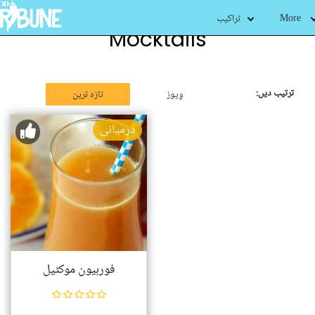
More
تراکیب
Mocktails
ترتیب دیں:
وِیوز
تازہ ترین
درمیانی
فورہیون موکٹیل