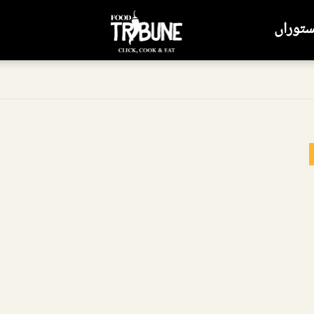
ستوراں