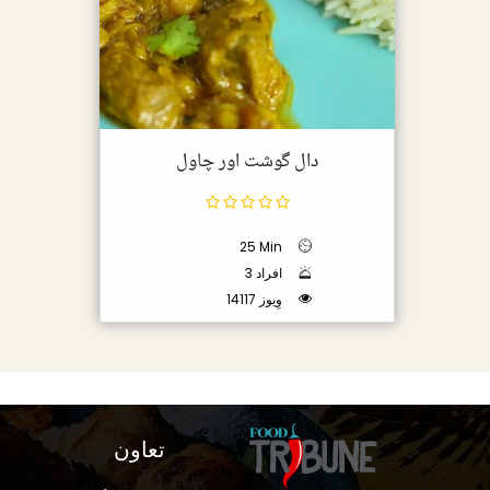
دال گوشت اور چاول
25 Min
3 افراد
14117 وِیوز
تعاون