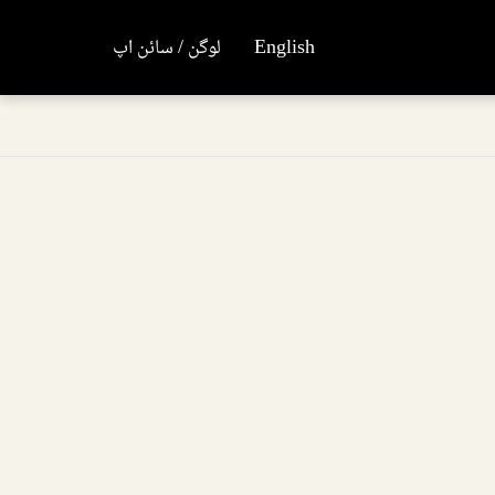
English
لوگن / سائن اپ