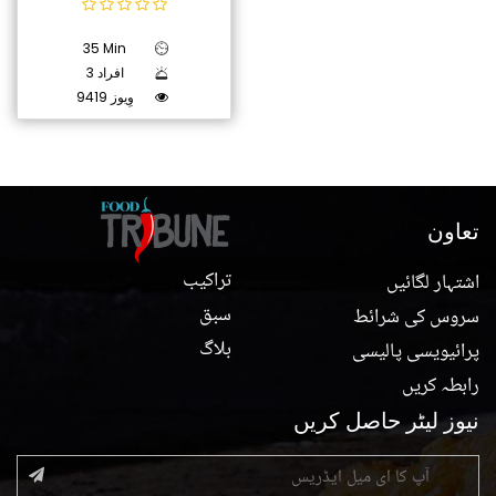
35 Min
3 افراد
9419 وِیوز
تعاون
تراکیب
اشتہار لگائیں
سبق
سروس کی شرائط
بلاگ
پرائیویسی پالیسی
رابطہ کریں
نیوز لیٹر حاصل کریں