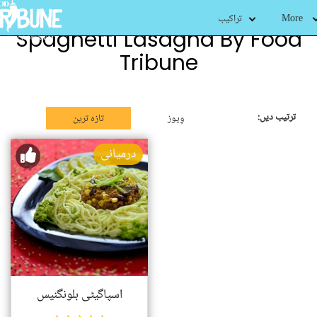
More
تراکیب
Spaghetti Lasagna By Food
Tribune
ترتیب دیں:
وِیوز
تازہ ترین
درمیانی
اسپاگیٹی بلونگنیس