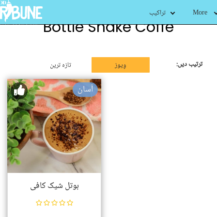
More
تراکیب
Bottle Shake Coffe
ترتیب دیں:
وِیوز
تازہ ترین
آسان
بوتل شیک کافی