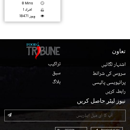
8 Mins
1 افراد
18471 وِیوز
تعاون
تراکیب
اشتہار لگائیں
سبق
سروس کی شرائط
بلاگ
پرائیویسی پالیسی
رابطہ کریں
نیوز لیٹر حاصل کریں