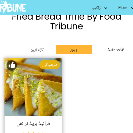
More
تراکیب
Fried Bread Trifle By Food
Tribune
ترتیب دیں:
وِیوز
تازہ ترین
درمیانی
فرائیڈ بریڈ ٹرائفل