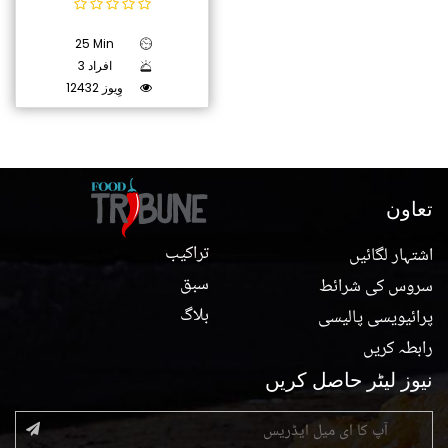
25 Min
3 افراد
12432 وِیوز
تعاون
تراکیب
اشتہار لگائیں
سبق
سروس کی شرائط
بلاگ
پرائیویسی پالیسی
رابطہ کریں
نیوز لیٹر حاصل کریں