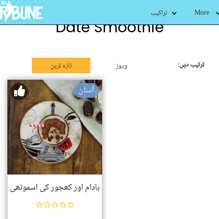
More
تراکیب
Date Smoothie
ترتیب دیں:
وِیوز
تازہ ترین
آسان
بادام اور کھجور کی اسموتھی