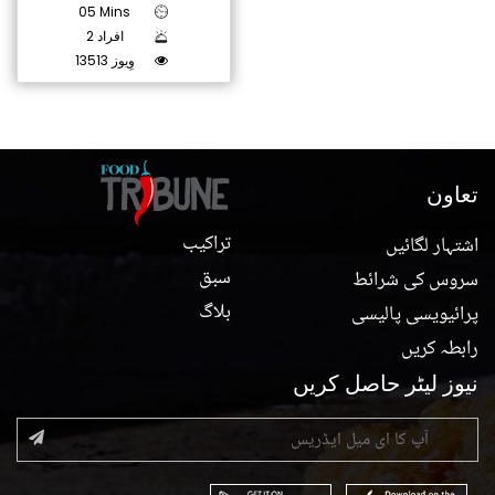
05 Mins
2 افراد
13513 وِیوز
تعاون
تراکیب
اشتہار لگائیں
سبق
سروس کی شرائط
بلاگ
پرائیویسی پالیسی
رابطہ کریں
نیوز لیٹر حاصل کریں